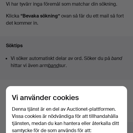
Pågående
Vi har tyvärr inga föremål som matchar din sökning.
Auktionsverk
auktioner
Klicka
“Bevaka sökning”
ovan så får du ett mail så fort
det kommer in.
Köln
Söktips
Vi söker automatiskt delar av ord. Söker du på
band
hittar vi även
arm
band
sur
.
Här är föremål från vårt arkiv som
Vi använder cookies
matchar din sökning
Denna tjänst är en del av Auctionet-plattformen.
Visa alla föremål
Vissa cookies är nödvändiga för att tillhandahålla
tjänsten, medan du kan hantera eller återkalla ditt
samtycke för de som används för att: