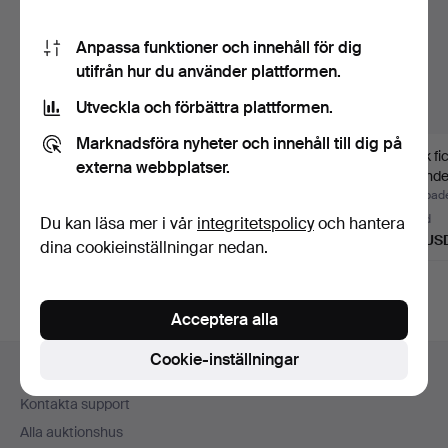
Anpassa funktioner och innehåll för dig
utifrån hur du använder plattformen.
Utveckla och förbättra plattformen.
Marknadsföra nyheter och innehåll till dig på
episk, män, fickur,
Longines fickur för män
Antik f
externa webbplatser.
skelett.
Avance Retard.
kalende
, s…
Klubbades 20 jan 2026
Klubbades 2 okt 2025
Klubbad
18 bud
15 bud
8 bud
Du kan läsa mer i vår
integritetspolicy
och hantera
173 USD
150 USD
192 US
dina cookieinställningar nedan.
Acceptera alla
Sidfotsnavigation
Cookie-inställningar
Hjälp och kontakt
Kontakta support
Alla auktionshus