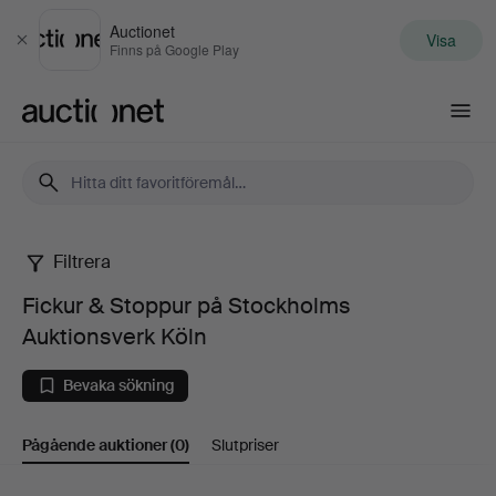
Auctionet
Visa
Stäng
Finns på Google Play
Auctionet.com
Filtrera
Fickur
Fickur & Stoppur på Stockholms
&
Auktionsverk Köln
Stoppur
Bevaka sökning
på
Pågående auktioner
(0)
Slutpriser
Stockholms