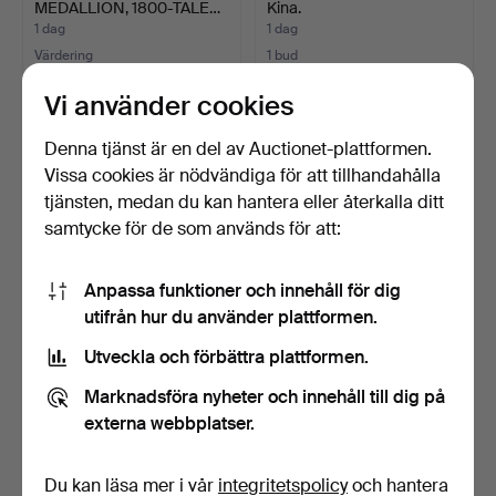
MEDALLION, 1800-TALE…
Kina.
1 dag
1 dag
Värdering
1 bud
64 USD
32 USD
Vi använder cookies
Denna tjänst är en del av Auctionet-plattformen.
Vissa cookies är nödvändiga för att tillhandahålla
tjänsten, medan du kan hantera eller återkalla ditt
samtycke för de som används för att:
Anpassa funktioner och innehåll för dig
utifrån hur du använder plattformen.
Utveckla och förbättra plattformen.
GOLVVAS, porslin Kina,
ISHINK, keramik/ rotting,
modern tillverkning.
1900-tal.
Marknadsföra nyheter och innehåll till dig på
1 dag
1 dag
externa webbplatser.
Värdering
Värdering
64 USD
53 USD
Du kan läsa mer i vår
integritetspolicy
och hantera