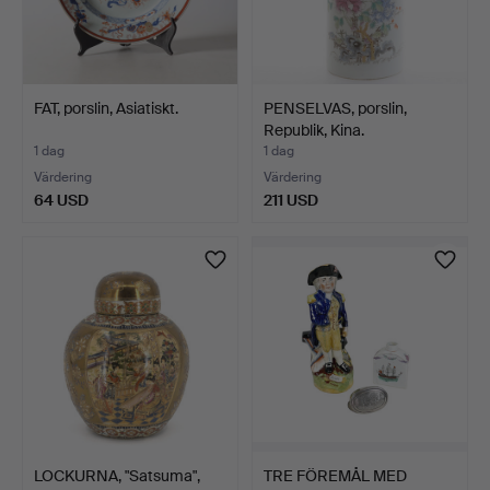
FAT, porslin, Asiatiskt.
PENSELVAS, porslin,
Republik, Kina.
1 dag
1 dag
Värdering
Värdering
64 USD
211 USD
LOCKURNA, "Satsuma",
TRE FÖREMÅL MED