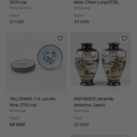
1900-tal.
delar, Chien Lung (1736…
9 tim 54 min
10 timmar
2 bud
3 bud
27 USD
43 USD
TALLRIKAR, 7 st, porslin,
PARVASER, keramik,
Kina, 1700-tal.
satsuma, Japan.
10 timmar
11 timmar
5 bud
1 bud
58 USD
32 USD