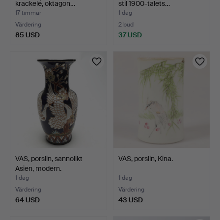
krackelé, oktagon…
stil 1900-talets…
17 timmar
1 dag
Värdering
2 bud
85 USD
37 USD
VAS, porslin, sannolikt
VAS, porslin, Kina.
Asien, modern.
1 dag
1 dag
Värdering
Värdering
64 USD
43 USD