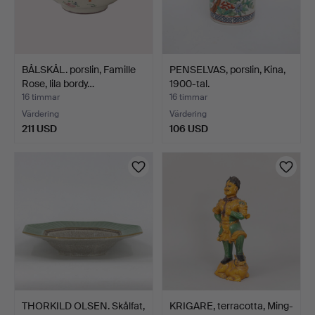
BÅLSKÅL. porslin, Famille
PENSELVAS, porslin, Kina,
Rose, lila bordy…
1900-tal.
16 timmar
16 timmar
Värdering
Värdering
211 USD
106 USD
THORKILD OLSEN. Skålfat,
KRIGARE, terracotta, Ming-