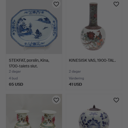
STEKFAT, porslin, Kina,
KINESISK VAS, 1900-TAL.
1700-talets slut.
2 dagar
2 dagar
4 bud
Värdering
65 USD
41 USD