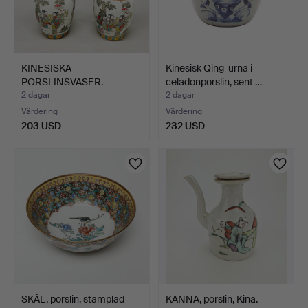
KINESISKA
Kinesisk Qing-urna i
PORSLINSVASER.
celadonporslin, sent …
2 dagar
2 dagar
Värdering
Värdering
203 USD
232 USD
SKÅL, porslin, stämplad
KANNA, porslin, Kina.