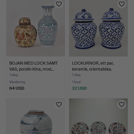
BOJAN MED LOCK SAMT
LOCKURNOR, ett par,
VAS, porslin Kina, mod…
keramik, orientaliska.
1 dag
1 dag
Värdering
1 bud
64 USD
32 USD