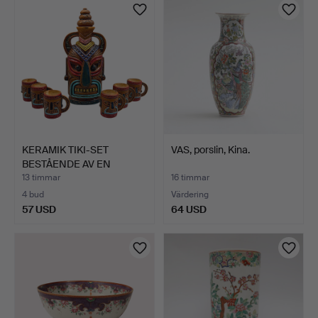
KERAMIK TIKI-SET
VAS, porslin, Kina.
BESTÅENDE AV EN
DEKANTER …
13 timmar
16 timmar
4 bud
Värdering
57 USD
64 USD