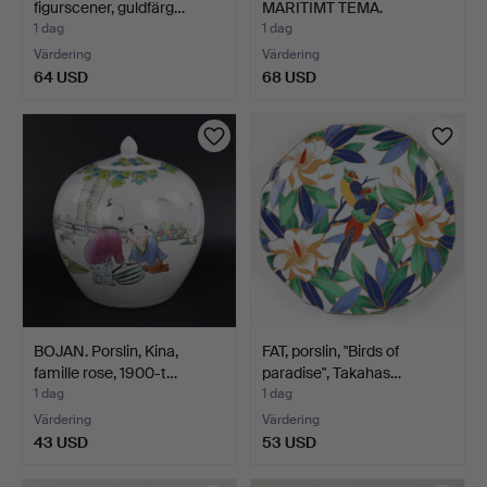
figurscener, guldfärg…
MARITIMT TEMA.
1 dag
1 dag
Värdering
Värdering
64 USD
68 USD
BOJAN. Porslin, Kina,
FAT, porslin, "Birds of
famille rose, 1900-t…
paradise", Takahas…
1 dag
1 dag
Värdering
Värdering
43 USD
53 USD