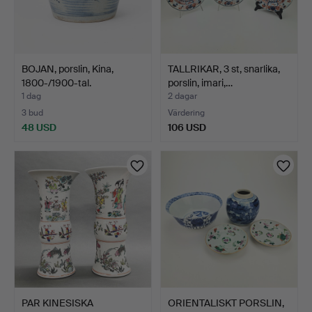
BOJAN, porslin, Kina,
TALLRIKAR, 3 st, snarlika,
1800-/1900-tal.
porslin, imari,…
1 dag
2 dagar
3 bud
Värdering
48 USD
106 USD
PAR KINESISKA
ORIENTALISKT PORSLIN,