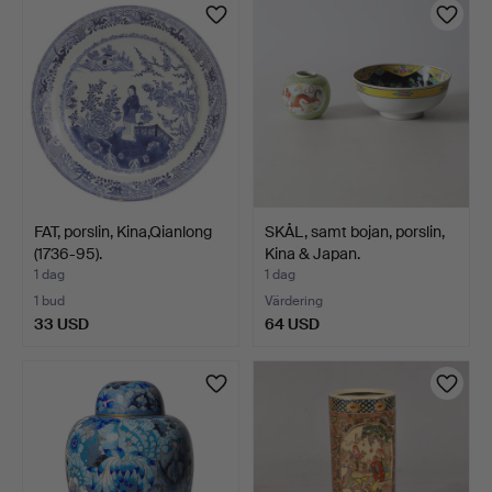
FAT, porslin, Kina,Qianlong
SKÅL, samt bojan, porslin,
(1736-95).
Kina & Japan.
1 dag
1 dag
1 bud
Värdering
33 USD
64 USD