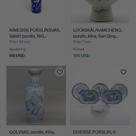
KINESISK PORSLINSVAS,
LOCKSKÅL/KAMCHENG,
blåvitt porslin, 180…
porslin, Kina, Sen Qing…
8 tim 54 min
9 tim 1 min
Värdering
10 bud
68 USD
190 USD
GOLVVAS, porslin, Kina,
DIVERSE PORSLIN, 6