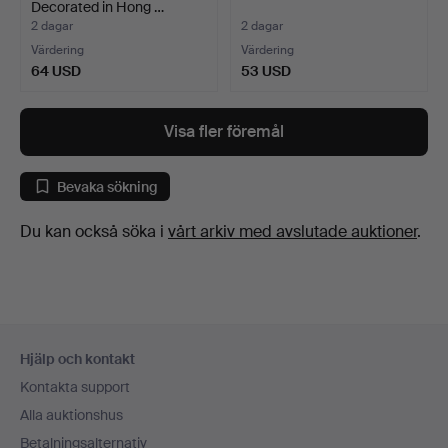
Decorated in Hong …
2 dagar
2 dagar
Värdering
Värdering
64 USD
53 USD
Visa fler föremål
Bevaka sökning
Du kan också söka i
vårt arkiv med avslutade auktioner
.
Sidfotsnavigation
Hjälp och kontakt
Kontakta support
Alla auktionshus
Betalningsalternativ