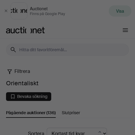
Auctionet
Visa
Stäng
Finns på Google Play
Auctionet.com
Filtrera
Orientaliskt
Orientaliskt
Bevaka sökning
Pågående auktioner
(136)
Slutpriser
Pågående
Sortera