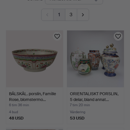
auktioner
1
3
BÅLSKÅL. porslin, Famille
ORIENTALISKT PORSLIN,
Rose, blomstermo…
5 delar, bland annat…
6 tim 36 min
7 tim 20 min
4 bud
Värdering
48 USD
53 USD