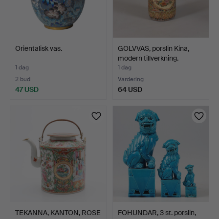
Orientalisk vas.
GOLVVAS, porslin Kina,
modern tillverkning.
1 dag
1 dag
2 bud
Värdering
47 USD
64 USD
TEKANNA, KANTON, ROSE
FOHUNDAR, 3 st. porslin,