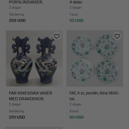
PORSLINSVASER.
4 delar.
2 dagar
2 dagar
Värdering
1 bud
203 USD
32 USD
PAR KINESISKA VASER
FAT, 4 st, porslin, Kina 1800-
MED DRAKDEKOR.
tal.
2 dagar
2 dagar
Värdering
9 bud
270 USD
90 USD