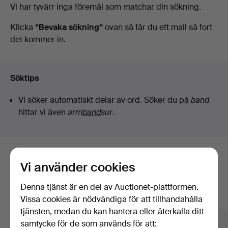
Pågående
Vi har tyvärr inga föremål som matchar din sökning.
Thelin
auktioner
Klicka
“Bevaka sökning”
ovan så får du ett mail så fort
det kommer in.
&
Johansson
Söktips
Vi söker automatiskt delar av ord. Söker du på
band
hittar vi även
arm
band
sur
.
Här är föremål från vårt arkiv som
Vi använder cookies
matchar din sökning
Denna tjänst är en del av Auctionet-plattformen.
Visa alla föremål
Vissa cookies är nödvändiga för att tillhandahålla
tjänsten, medan du kan hantera eller återkalla ditt
samtycke för de som används för att: