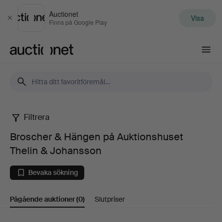
Auctionet
Visa
Stäng
Finns på Google Play
Auctionet.com
Filtrera
Broscher
Broscher & Hängen på Auktionshuset
&
Thelin & Johansson
Hängen
Bevaka sökning
på
Pågående auktioner
(0)
Slutpriser
Auktionshuset