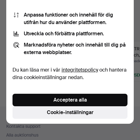
Anpassa funktioner och innehåll för dig
utifrån hur du använder plattformen.
Utveckla och förbättra plattformen.
Marknadsföra nyheter och innehåll till dig på
HÄNGE, 18 k guld med
DRÄKTBROSCH, 18 k
GERTR
externa webbplatser.
pärla, 1,09 gram.
guld, 3,50 gram.
Brosch, 
Mic…
Klubbades 12 jul 2026
Klubbades 2 jul 2026
Klubbade
3 bud
22 bud
1 bud
Du kan läsa mer i vår
integritetspolicy
och hantera
43 USD
307 USD
32 USD
dina cookieinställningar nedan.
Acceptera alla
Sidfotsnavigation
Cookie-inställningar
Hjälp och kontakt
Kontakta support
Alla auktionshus