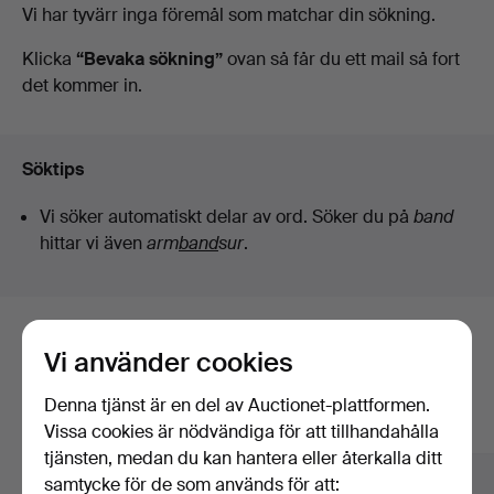
Pågående
Vi har tyvärr inga föremål som matchar din sökning.
Jönköping
auktioner
Klicka
“Bevaka sökning”
ovan så får du ett mail så fort
det kommer in.
Söktips
Vi söker automatiskt delar av ord. Söker du på
band
hittar vi även
arm
band
sur
.
Här är föremål från vårt arkiv som
Vi använder cookies
matchar din sökning
Denna tjänst är en del av Auctionet-plattformen.
Visa alla föremål
Vissa cookies är nödvändiga för att tillhandahålla
tjänsten, medan du kan hantera eller återkalla ditt
samtycke för de som används för att: