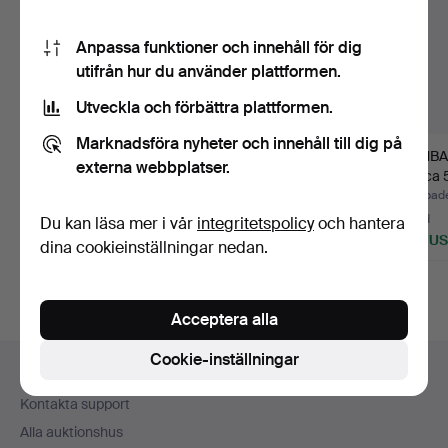
Anpassa funktioner och innehåll för dig
utifrån hur du använder plattformen.
Utveckla och förbättra plattformen.
Marknadsföra nyheter och innehåll till dig på
ARMLÄNK. 18 k, vikt ca
ARMBAND. 18k guld,
ARMBAN
externa webbplatser.
6,5 g.
vikt ca 6,49 g.
vikt ca 
Klubbades 31 jul 2026
Klubbades 24 jun 2026
Klubbade
9 bud
7 bud
5 bud
Du kan läsa mer i vår
integritetspolicy
och hantera
602 USD
581 USD
465 U
dina cookieinställningar nedan.
Acceptera alla
Sidfotsnavigation
Cookie-inställningar
Hjälp och kontakt
Kontakta support
Alla auktionshus