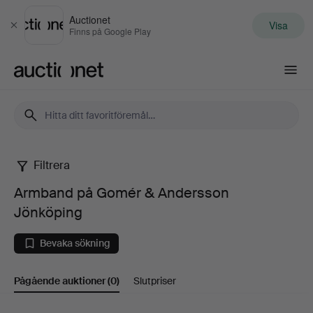
Auctionet
Visa
Stäng
Finns på Google Play
Auctionet.com
Filtrera
Armband
Armband på Gomér & Andersson
på
Jönköping
Gomér
Bevaka sökning
&
Pågående auktioner
(0)
Slutpriser
Andersson