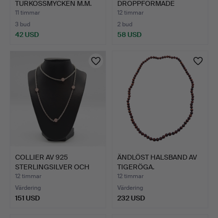
TURKOSSMYCKEN M.M.
DROPPFORMADE
HÄNGEN.
11 timmar
12 timmar
3 bud
2 bud
42 USD
58 USD
COLLIER AV 925
ÄNDLÖST HALSBAND AV
STERLINGSILVER OCH
TIGERÖGA.
ROSENKVA…
12 timmar
12 timmar
Värdering
Värdering
151 USD
232 USD