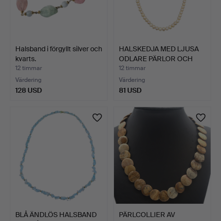
Halsband i förgyllt silver och
HALSKEDJA MED LJUSA
kvarts.
ODLARE PÄRLOR OCH
MAGN…
12 timmar
12 timmar
Värdering
Värdering
128 USD
81 USD
BLÅ ÄNDLÖS HALSBAND
PÄRLCOLLIER AV