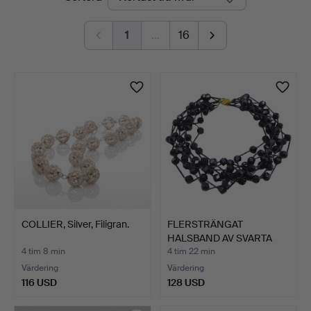
auktioner
1
…
16
COLLIER, Silver, Filigran.
FLERSTRÄNGAT
HALSBAND AV SVARTA
PÄRLOR OCH…
4 tim 8 min
4 tim 22 min
Värdering
Värdering
116 USD
128 USD