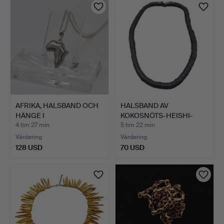
AFRIKA, HALSBAND OCH
HALSBAND AV
HÄNGE I
KOKOSNÖTS-HEISHI-
STERLINGSILVE…
PÄRLOR – MÖRK…
4 tim 27 min
5 tim 22 min
Värdering
Värdering
128 USD
70 USD