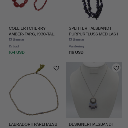
COLLIER I CHERRY
SPLITTERHALSBAND I
AMBER-FÄRG, 1930-TAL.
PURPURFLUSS MED LÅS I
9…
13 timmar
13 timmar
15 bud
Värdering
164 USD
116 USD
LABRADORITPÄRLHALSB
DESIGNERHALSBAND I