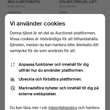
MED HJÄRTEMOTIV.
ODLARE PÄRLOR, LÄTT
OREG…
9 tim 22 min
9 tim 33 min
Värdering
3 bud
58 USD
47 USD
Vi använder cookies
Denna tjänst är en del av Auctionet-plattformen.
Vissa cookies är nödvändiga för att tillhandahålla
tjänsten, medan du kan hantera eller återkalla ditt
samtycke för de som används för att:
Anpassa funktioner och innehåll för dig
utifrån hur du använder plattformen.
Utveckla och förbättra plattformen.
TIDLÖST COLLIER AV
CHRISTIAN & IBANA.
RÖDA, JÄMNSTORA
DESIGNER-
Marknadsföra nyheter och innehåll till dig på
SKUMKOR…
LÄNKHALSBAND M…
9 tim 47 min
10 timmar
externa webbplatser.
1 bud
Värdering
36 USD
139 USD
Du kan läsa mer i vår
integritetspolicy
och hantera