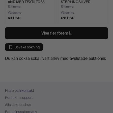
AND MED TEXTILTOFS.
STERLINGSILVER,
VIOLETT…
13 timmar
13 timmar
Värdering
Värdering
64 USD
128 USD
Visa fler föremål
Bevaka sökning
Du kan också söka i
vårt arkiv med avslutade auktioner
.
Sidfotsnavigation
Hjälp och kontakt
Kontakta support
Alla auktionshus
Betalningsalternativ