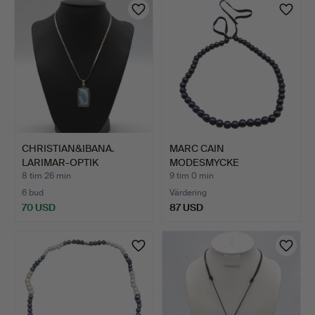
CHRISTIAN&IBANA.
MARC CAIN
LARIMAR-OPTIK
MODESMYCKE
FÄRGSTEN I …
HALSBAND.
8 tim 26 min
9 tim 0 min
6 bud
Värdering
70 USD
87 USD