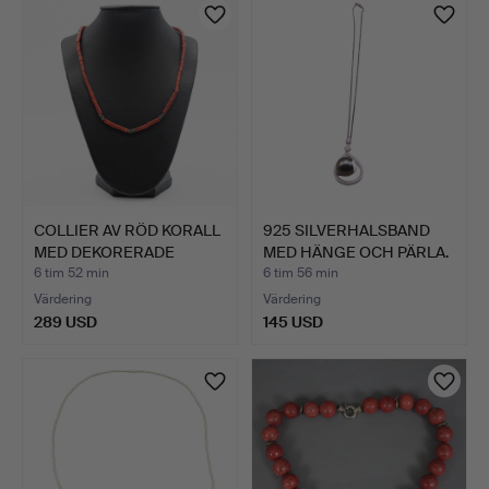
COLLIER AV RÖD KORALL
925 SILVERHALSBAND
MED DEKORERADE
MED HÄNGE OCH PÄRLA.
ELEME…
6 tim 52 min
6 tim 56 min
Värdering
Värdering
289 USD
145 USD