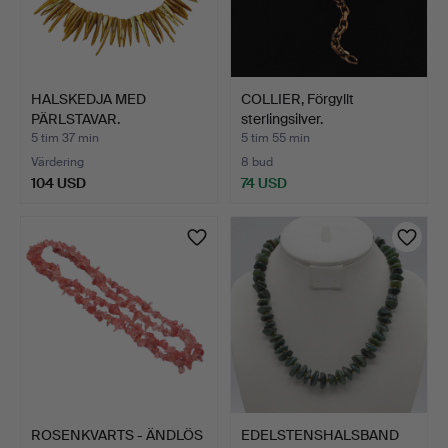
HALSKEDJA MED
COLLIER, Förgyllt
PÄRLSTAVAR.
sterlingsilver.
5 tim 37 min
5 tim 55 min
Värdering
8 bud
104 USD
74 USD
ROSENKVARTS - ÄNDLÖS
EDELSTENSHALSBAND