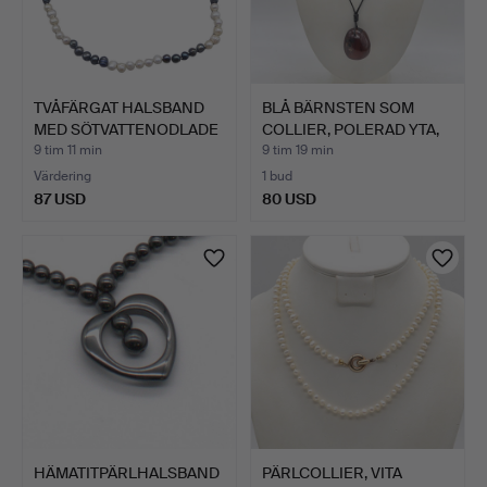
TVÅFÄRGAT HALSBAND
BLÅ BÄRNSTEN SOM
MED SÖTVATTENODLADE
COLLIER, POLERAD YTA,
PÄR…
MED…
9 tim 11 min
9 tim 19 min
Värdering
1 bud
87 USD
80 USD
HÄMATITPÄRLHALSBAND
PÄRLCOLLIER, VITA