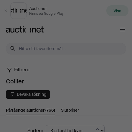
Auctionet
Visa
Stäng
Finns på Google Play
Auctionet.com
Filtrera
Collier
Collier
Bevaka sökning
Pågående auktioner
(766)
Slutpriser
Pågående
Sortera