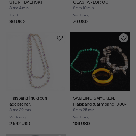
STORT BALTISKT
GLASPÄRLOR OCH
BÄRNSTENS…
METALLELEM…
8 tim 4 min
8 tim 10 min
1 bud
Värdering
36 USD
70 USD
Halsband i guld och
SAMLING SMYCKEN.
ädelstenar.
Halsband & armband 1900-
t…
8 tim 20 min
8 tim 25 min
Värdering
Värdering
2 542 USD
106 USD