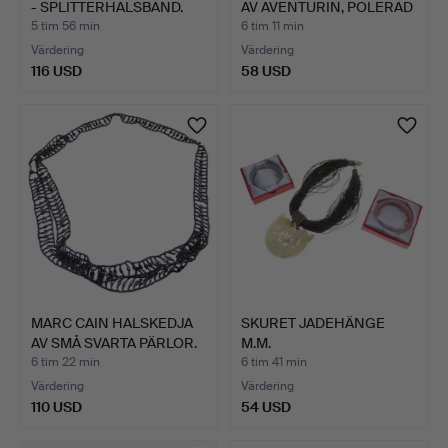
- SPLITTERHALSBAND.
AV AVENTURIN, POLERAD
YT…
5 tim 56 min
6 tim 11 min
Värdering
Värdering
116 USD
58 USD
MARC CAIN HALSKEDJA
SKURET JADEHÄNGE
AV SMÅ SVARTA PÄRLOR.
M.M.
6 tim 22 min
6 tim 41 min
Värdering
Värdering
110 USD
54 USD