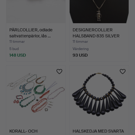
PÄRLCOLLIER, odlade
DESIGNERCOLLIER
saltvattenpärlor, lås …
HALSBAND 835 SILVER
HÄNGE …
11 timmar
11 timmar
5 bud
Värdering
148 USD
93 USD
KORALL- OCH
HALSKEDJA MED SVARTA