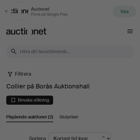
Auctionet
Visa
Stäng
Finns på Google Play
Auctionet.com
Filtrera
Collier
Collier på Borås Auktionshall
på
Bevaka sökning
Borås
Pågående auktioner
(2)
Slutpriser
Auktionshall
Pågående
Sortera