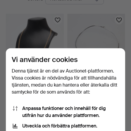
auktioner
Vi använder cookies
Denna tjänst är en del av Auctionet-plattformen.
Vissa cookies är nödvändiga för att tillhandahålla
KEDJA doserad Bismarck,
SMEN SVEN-GUNNAR
18K guld, vikt ca …
GUNNARSSON. COLLIER,
tjänsten, medan du kan hantera eller återkalla ditt
silv…
4 dagar
6 dagar
samtycke för de som används för att:
30 bud
Värdering
792 USD
53 USD
Anpassa funktioner och innehåll för dig
utifrån hur du använder plattformen.
Bevaka sökning
Utveckla och förbättra plattformen.
Du kan också söka i
vårt arkiv med avslutade auktioner
.