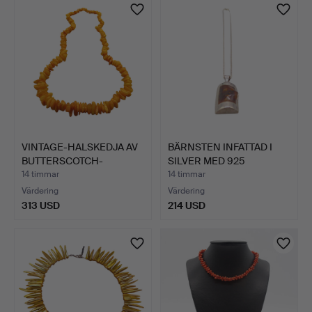
VINTAGE-HALSKEDJA AV
BÄRNSTEN INFATTAD I
BUTTERSCOTCH-
SILVER MED 925
BÄRNSTEN…
SILVERH…
14 timmar
14 timmar
Värdering
Värdering
313 USD
214 USD