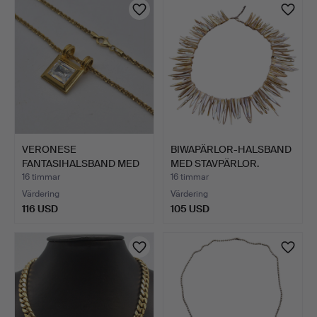
VERONESE
BIWAPÄRLOR-HALSBAND
FANTASIHALSBAND MED
MED STAVPÄRLOR.
HÄNGE FRÅN "P…
16 timmar
16 timmar
Värdering
Värdering
116 USD
105 USD