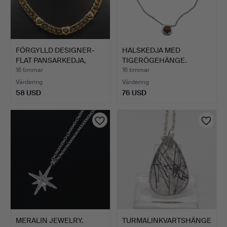
FÖRGYLLD DESIGNER-
HALSKEDJA MED
FLAT PANSARKEDJA,
TIGERÖGEHÄNGE.
INFATT…
16 timmar
16 timmar
Värdering
Värdering
58 USD
76 USD
MERALIN JEWELRY.
TURMALINKVARTSHÄNGE