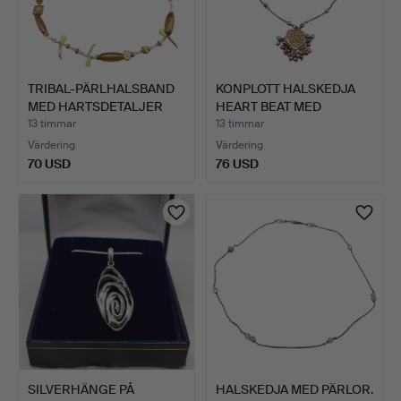
TRIBAL-PÄRLHALSBAND
KONPLOTT HALSKEDJA
MED HARTSDETALJER
HEART BEAT MED
OCH …
HJÄRTHÄN…
13 timmar
13 timmar
Värdering
Värdering
70 USD
76 USD
SILVERHÄNGE PÅ
HALSKEDJA MED PÄRLOR.