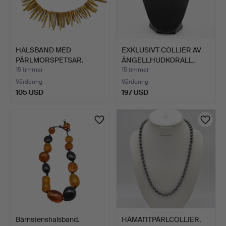
HALSBAND MED
EXKLUSIVT COLLIER AV
PÄRLMORSPETSAR.
ÄNGELLHUDKORALL,
GREN…
15 timmar
15 timmar
Värdering
Värdering
105 USD
197 USD
Bärnstenshalsband.
HÄMATITPÄRLCOLLIER,