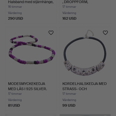
Halsband med stjärnhänge,
, DROPPFORM,
…
DESIGNERHA…
16 timmar
17 timmar
Värdering
Värdering
290 USD
162 USD
MODESMYCKEKEDJA
KORDELHALSKEDJA MED
MED LÅS I 925 SILVER.
STRASS- OCH
ÄDELSTENSI…
17 timmar
17 timmar
Värdering
Värdering
81 USD
99 USD