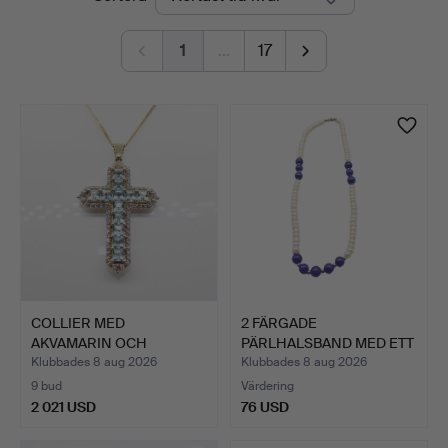
auktioner
1
…
17
COLLIER MED
2 FÄRGADE
AKVAMARIN OCH
PÄRLHALSBAND MED ETT
DIAMANTKORS.
LÅS I 925 S…
Klubbades 8 aug 2026
Klubbades 8 aug 2026
9 bud
Värdering
2 021 USD
76 USD