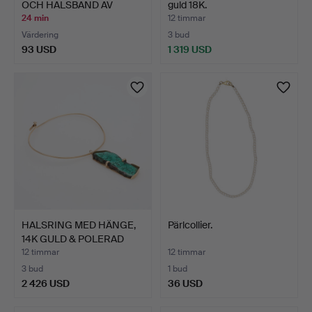
OCH HALSBAND AV
guld 18K.
NATUR…
24 min
12 timmar
Värdering
3 bud
93 USD
1 319 USD
HALSRING MED HÄNGE,
Pärlcollier.
14K GULD & POLERAD
MAL…
12 timmar
12 timmar
3 bud
1 bud
2 426 USD
36 USD