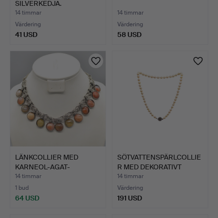
SILVERKEDJA.
14 timmar
14 timmar
Värdering
Värdering
41 USD
58 USD
LÄNKCOLLIER MED
SÖTVATTENSPÄRLCOLLIE
KARNEOL-AGAT-
R MED DEKORATIVT
CABOCHONER, F…
SMYCK…
14 timmar
14 timmar
1 bud
Värdering
64 USD
191 USD