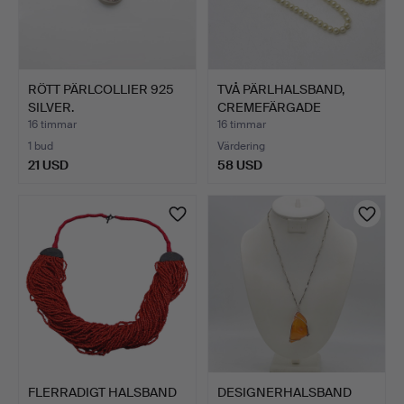
RÖTT PÄRLCOLLIER 925
TVÅ PÄRLHALSBAND,
SILVER.
CREMEFÄRGADE
IMITATIONSP…
16 timmar
16 timmar
1 bud
Värdering
21 USD
58 USD
FLERRADIGT HALSBAND
DESIGNERHALSBAND