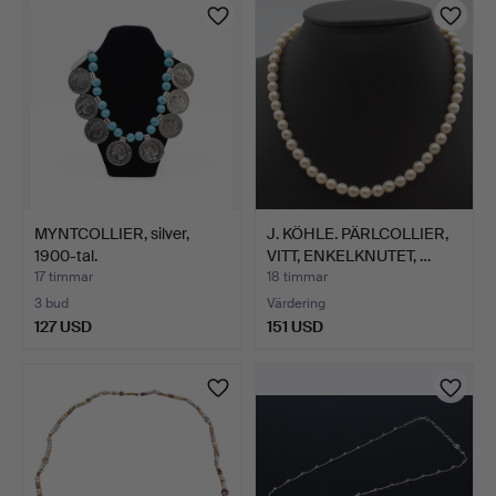
MYNTCOLLIER, silver,
J. KÖHLE. PÄRLCOLLIER,
1900-tal.
VITT, ENKELKNUTET, …
17 timmar
18 timmar
3 bud
Värdering
127 USD
151 USD