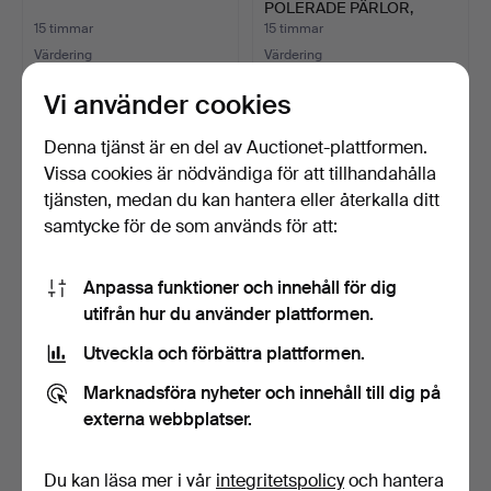
POLERADE PÄRLOR,
FÖRGY…
15 timmar
15 timmar
Värdering
Värdering
798 USD
70 USD
Vi använder cookies
Denna tjänst är en del av Auctionet-plattformen.
Vissa cookies är nödvändiga för att tillhandahålla
tjänsten, medan du kan hantera eller återkalla ditt
samtycke för de som används för att:
Anpassa funktioner och innehåll för dig
utifrån hur du använder plattformen.
Utveckla och förbättra plattformen.
MURANO GLASCOLLIER,
HÄMATITPÄRLHALSBAND,
STUDIOGLAS,
3 FÖRGYLDA
Marknadsföra nyheter och innehåll till dig på
SILVERPLAT…
MELLANPÄRL…
15 timmar
15 timmar
externa webbplatser.
Värdering
Värdering
58 USD
58 USD
Du kan läsa mer i vår
integritetspolicy
och hantera