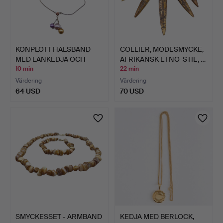
KONPLOTT HALSBAND
COLLIER, MODESMYCKE,
MED LÄNKEDJA OCH
AFRIKANSK ETNO-STIL, …
PÄRLKLU…
10 min
22 min
Värdering
Värdering
64 USD
70 USD
SMYCKESSET - ARMBAND
KEDJA MED BERLOCK,