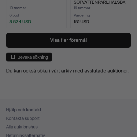
SÖTVATTENPÄRLHALSBA
ND MED FA…
19 timmar
19 timmar
6 bud
Värdering
3 534 USD
151 USD
Visa fler föremål
Bevaka sökning
Du kan också söka i
vårt arkiv med avslutade auktioner
.
Sidfotsnavigation
Hjälp och kontakt
Kontakta support
Alla auktionshus
Betalningsalternativ