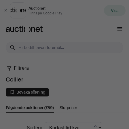
Auctionet
Visa
Stäng
Finns på Google Play
Auctionet.com
Filtrera
Collier
Collier
Bevaka sökning
Pågående auktioner
(789)
Slutpriser
Pågående
Sortera