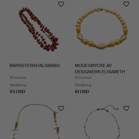
BÄRNSTENSHALSBAND.
MODESMYCKE AV
DESIGNERN ELISABETH
NAEEN - …
13 timmar
13 timmar
Värdering
Värdering
93 USD
81 USD