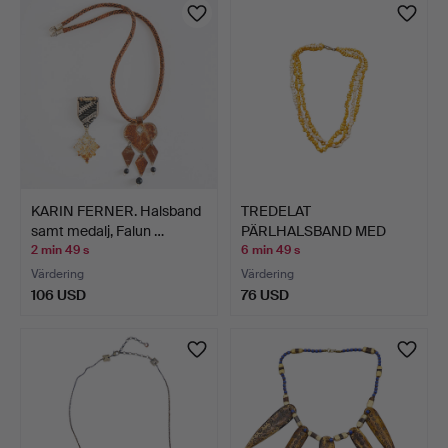
KARIN FERNER. Halsband
TREDELAT
samt medalj, Falun …
PÄRLHALSBAND MED
VITA OCH GULDGUL…
2 min 49 s
6 min 49 s
Värdering
Värdering
106 USD
76 USD