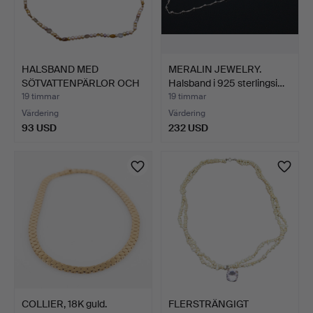
HALSBAND MED
MERALIN JEWELRY.
SÖTVATTENPÄRLOR OCH
Halsband i 925 sterlingsi…
NATURLIGA…
19 timmar
19 timmar
Värdering
Värdering
93 USD
232 USD
COLLIER, 18K guld.
FLERSTRÄNGIGT