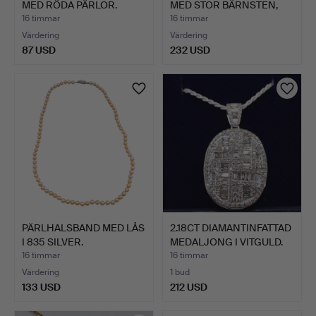
MED RÖDA PÄRLOR.
MED STOR BÄRNSTEN,
HANDGJ…
16 timmar
16 timmar
Värdering
Värdering
87 USD
232 USD
PÄRLHALSBAND MED LÅS
2.18CT DIAMANTINFATTAD
I 835 SILVER.
MEDALJONG I VITGULD.
16 timmar
16 timmar
Värdering
1 bud
133 USD
212 USD