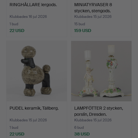
RINGHÅLLARE lergods.
MINIATYRVASER 8
stycken, stengods.
Klubbades 16 jul 2026
Klubbades 15 jul 2026
1 bud
15 bud
22 USD
159 USD
PUDEL keramik, Tällberg.
LAMPFÖTTER 2 stycken,
porslin, Dresden.
Klubbades 15 jul 2026
Klubbades 15 jul 2026
1 bud
6 bud
22 USD
38 USD