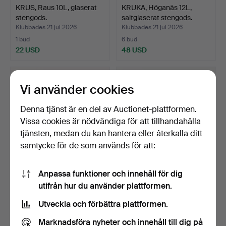
KRUS, Raus 10L, glaserat
KRUKA, Höganäs 12L,
stengods.
saltglaserat stengods.
Klubbades 21 jul 2026
Klubbades 21 jul 2026
1 bud
6 bud
22 USD
48 USD
Vi använder cookies
Denna tjänst är en del av Auctionet-plattformen.
Vissa cookies är nödvändiga för att tillhandahålla
tjänsten, medan du kan hantera eller återkalla ditt
samtycke för de som används för att:
Anpassa funktioner och innehåll för dig
FIGURIN, porslin,
JARDINIERE /
utifrån hur du använder plattformen.
"Dansande Kosack med
YTTERFODER, porslin, "Blå
pip…
Fåg…
Klubbades 21 jul 2026
Klubbades 21 jul 2026
Utveckla och förbättra plattformen.
1 bud
11 bud
22 USD
69 USD
Marknadsföra nyheter och innehåll till dig på