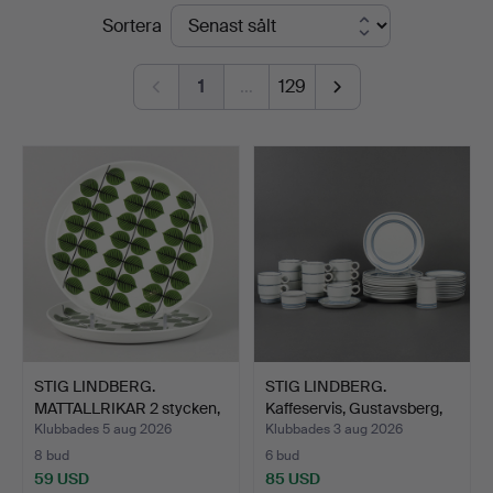
Slutpriser
Sortera
1
…
129
STIG LINDBERG.
STIG LINDBERG.
MATTALLRIKAR 2 stycken,
Kaffeservis, Gustavsberg,
Gus…
"…
Klubbades 5 aug 2026
Klubbades 3 aug 2026
8 bud
6 bud
59 USD
85 USD