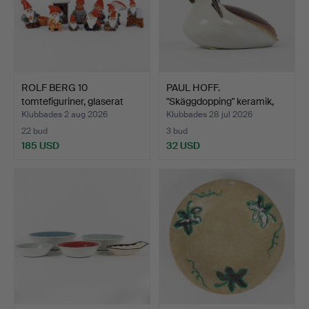
ROLF BERG 10
PAUL HOFF.
tomtefiguriner, glaserat
"Skäggdopping" keramik,
lerg…
Gustavs…
Klubbades 2 aug 2026
Klubbades 28 jul 2026
22 bud
3 bud
185 USD
32 USD