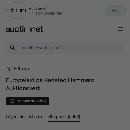
Auctionet
Visa
Stäng
Finns på Google Play
Auctionet.com
Filtrera
Europeiskt
Europeiskt på Karlstad Hammarö
på
Auktionsverk
Karlstad
Bevaka sökning
Hammarö
Pågående auktioner
Slutpriser
(6 152)
Auktionsverk