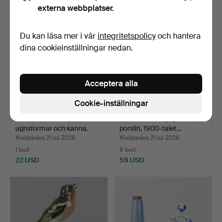
externa webbplatser.
Du kan läsa mer i vår
integritetspolicy
och hantera
dina cookieinställningar nedan.
Acceptera alla
Cookie-inställningar
PORSLIN 3 delar,
YTTERFODER jugendstil,
ugnsformar och kanna.
porslin, 1900-talet…
Klubbades 21 jul 2026
Klubbades 21 jul 2026
1 bud
8 bud
22 USD
59 USD