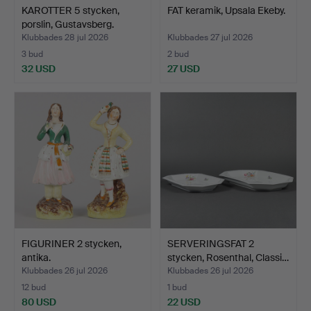
KAROTTER 5 stycken,
FAT keramik, Upsala Ekeby.
porslin, Gustavsberg.
Klubbades 28 jul 2026
Klubbades 27 jul 2026
3 bud
2 bud
32 USD
27 USD
FIGURINER 2 stycken,
SERVERINGSFAT 2
antika.
stycken, Rosenthal, Classi…
Klubbades 26 jul 2026
Klubbades 26 jul 2026
12 bud
1 bud
80 USD
22 USD