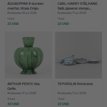
ÄGGKOPPAR 8 stycken
CARL-HARRY STÅLHANE.
med fat, Iittala Origo.
Skål, glaserat stengo…
Klubbades 18 jul 2026
Klubbades 17 jul 2026
1 bud
1 bud
22 USD
22 USD
ARTHUR PERCY. Vas,
TEPORSLIN Rörstrand.
Gefle.
Klubbades 17 jul 2026
Klubbades 17 jul 2026
3 bud
1 bud
32 USD
22 USD