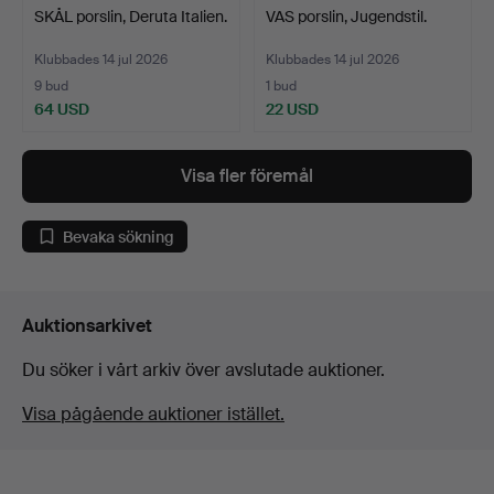
SKÅL porslin, Deruta Italien.
VAS porslin, Jugendstil.
Klubbades 14 jul 2026
Klubbades 14 jul 2026
9 bud
1 bud
64 USD
22 USD
Visa fler föremål
Bevaka sökning
Auktionsarkivet
Du söker i vårt arkiv över avslutade auktioner.
Visa pågående auktioner istället.