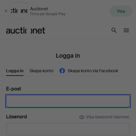
Auctionet
Visa
Stäng
Finns på Google Play
Auctionet.com
Logga in
Logga in
Skapa konto
Skapa konto via Facebook
E-post
Lösenord
Visa lösenord i klartext.