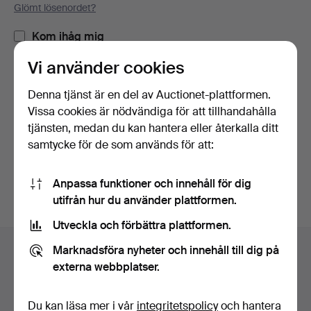
Glömt lösenordet?
Kom ihåg mig
Vi använder cookies
Logga in
Denna tjänst är en del av Auctionet-plattformen.
Vissa cookies är nödvändiga för att tillhandahålla
eller logga in via Facebook här
tjänsten, medan du kan hantera eller återkalla ditt
samtycke för de som används för att:
Fortsätt med Facebook
Anpassa funktioner och innehåll för dig
utifrån hur du använder plattformen.
Utveckla och förbättra plattformen.
Sidfotsnavigation
Marknadsföra nyheter och innehåll till dig på
Hjälp och kontakt
externa webbplatser.
Kontakta support
Alla auktionshus
Du kan läsa mer i vår
integritetspolicy
och hantera
Betalningsalternativ