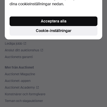
dina cookieinställningar nedan.
Vi skickar med
Sociala medier
Acceptera alla
Auctionet
Om Auctionet
Cookie-inställningar
Press
Lediga jobb
Anslut ditt auktionshus
Auctionets garanti
Mer från Auctionet
Auctionet Magazine
Auctionet-appen
Auctionet Academy
Konstnärer och formgivare
Teman och slagauktioner