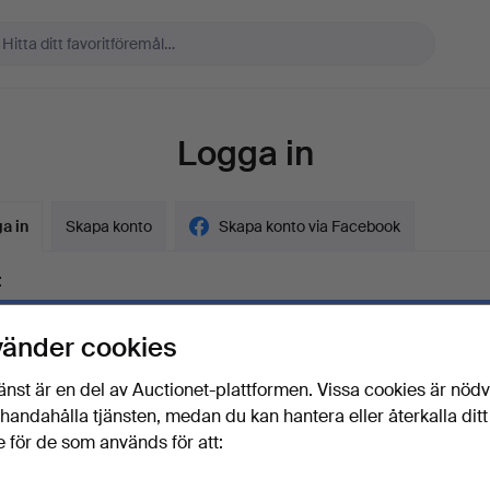
Logga in
a in
Skapa konto
Skapa konto via Facebook
t
vänder cookies
ord
Visa lösenord i 
änst är en del av Auctionet-plattformen. Vissa cookies är nöd
illhandahålla tjänsten, medan du kan hantera eller återkalla ditt
 för de som används för att:
lösenordet?