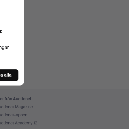
r.
ingar
a alla
er från Auctionet
uctionet Magazine
uctionet-appen
uctionet Academy