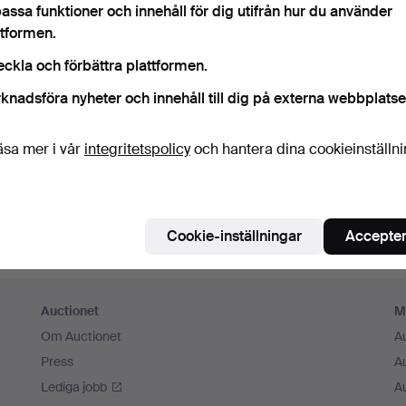
assa funktioner och innehåll för dig utifrån hur du använder
m ihåg mig
ttformen.
eckla och förbättra plattformen.
Logga in
knadsföra nyheter och innehåll till dig på externa webbplatse
eller logga in via Facebook här
äsa mer i vår
integritetspolicy
och hantera dina cookieinställn
Fortsätt med Facebook
Cookie-inställningar
Accepter
Auctionet
M
Om Auctionet
A
Press
A
Lediga jobb
A