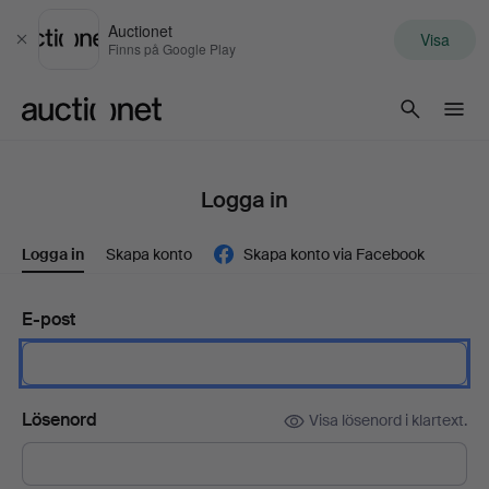
Auctionet
Visa
Stäng
Finns på Google Play
Auctionet.com
Logga in
Logga in
Skapa konto
Skapa konto via Facebook
E-post
Lösenord
Visa lösenord i klartext.