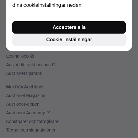
dina cookieinställningar nedan.
Vi skickar med
Sociala medier
Acceptera alla
Auctionet
Om Auctionet
Cookie-inställningar
Press
Lediga jobb
Anslut ditt auktionshus
Auctionets garanti
Mer från Auctionet
Auctionet Magazine
Auctionet-appen
Auctionet Academy
Konstnärer och formgivare
Teman och slagauktioner