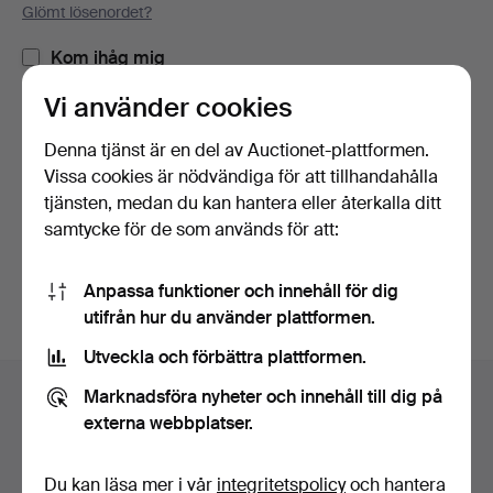
Glömt lösenordet?
Kom ihåg mig
Vi använder cookies
Logga in
Denna tjänst är en del av Auctionet-plattformen.
Vissa cookies är nödvändiga för att tillhandahålla
eller logga in via Facebook här
tjänsten, medan du kan hantera eller återkalla ditt
samtycke för de som används för att:
Fortsätt med Facebook
Anpassa funktioner och innehåll för dig
utifrån hur du använder plattformen.
Utveckla och förbättra plattformen.
Sidfotsnavigation
Marknadsföra nyheter och innehåll till dig på
Hjälp och kontakt
externa webbplatser.
Kontakta support
Alla auktionshus
Du kan läsa mer i vår
integritetspolicy
och hantera
Betalningsalternativ