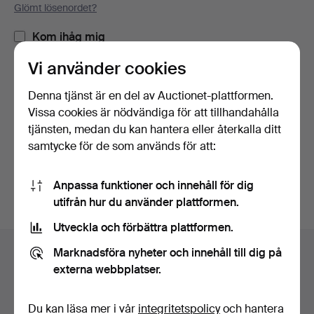
Glömt lösenordet?
Kom ihåg mig
Vi använder cookies
Logga in
Denna tjänst är en del av Auctionet-plattformen.
Vissa cookies är nödvändiga för att tillhandahålla
eller logga in via Facebook här
tjänsten, medan du kan hantera eller återkalla ditt
samtycke för de som används för att:
Fortsätt med Facebook
Anpassa funktioner och innehåll för dig
utifrån hur du använder plattformen.
Utveckla och förbättra plattformen.
Sidfotsnavigation
Marknadsföra nyheter och innehåll till dig på
Hjälp och kontakt
externa webbplatser.
Kontakta support
Alla auktionshus
Du kan läsa mer i vår
integritetspolicy
och hantera
Betalningsalternativ