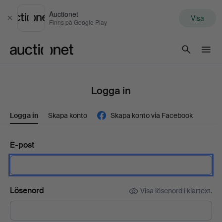
Auctionet
Visa
Stäng
Finns på Google Play
Auctionet.com
Logga in
Logga in
Skapa konto
Skapa konto via Facebook
E-post
Lösenord
Visa lösenord i klartext.