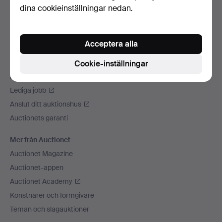
dina cookieinställningar nedan.
Vi skickar med
Sociala medier
Acceptera alla
Auctionet
Om Auctionet
Cookie-inställningar
Press
Lediga jobb
Anslut ditt auktionshus
Auctionets garanti
Mer från Auctionet
Auctionet Magazine
Auctionet-appen
Auctionet Academy
Konstnärer och formgivare
Teman och slagauktioner