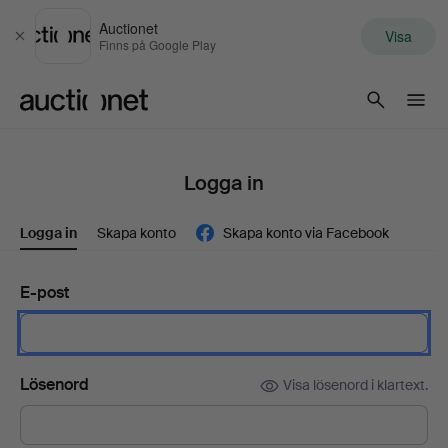
Auctionet
Visa
Stäng
Finns på Google Play
Auctionet.com
Logga in
Logga in
Skapa konto
Skapa konto via Facebook
E-post
Lösenord
Visa lösenord i klartext.