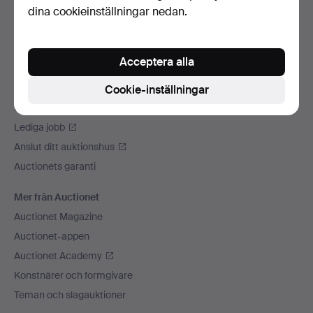
dina cookieinställningar nedan.
Vi skickar med
Sociala medier
Acceptera alla
Auctionet
Om Auctionet
Cookie-inställningar
Press
Lediga jobb
Anslut ditt auktionshus
Auctionets garanti
Mer från Auctionet
Auctionet Magazine
Auctionet-appen
Auctionet Academy
Konstnärer och formgivare
Teman och slagauktioner