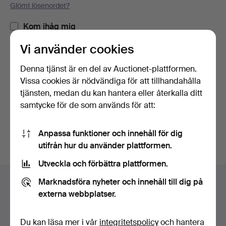
Glömt lösenordet?
Kom ihåg mig
Vi använder cookies
Logga in
Denna tjänst är en del av Auctionet-plattformen.
Vissa cookies är nödvändiga för att tillhandahålla
eller logga in via Facebook här
tjänsten, medan du kan hantera eller återkalla ditt
samtycke för de som används för att:
Fortsätt med Facebook
Anpassa funktioner och innehåll för dig
utifrån hur du använder plattformen.
Utveckla och förbättra plattformen.
Sidfotsnavigation
Marknadsföra nyheter och innehåll till dig på
Hjälp och kontakt
externa webbplatser.
Kontakta support
Alla auktionshus
Du kan läsa mer i vår
integritetspolicy
och hantera
Betalningsalternativ