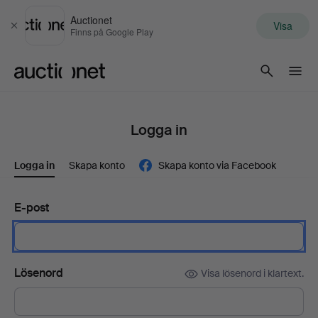
Auctionet
Visa
Stäng
Finns på Google Play
Auctionet.com
Logga in
Logga in
Skapa konto
Skapa konto via Facebook
E-post
Lösenord
Visa lösenord i klartext.