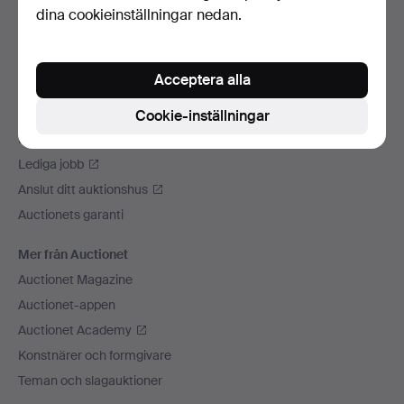
dina cookieinställningar nedan.
Vi skickar med
Sociala medier
Acceptera alla
Auctionet
Om Auctionet
Cookie-inställningar
Press
Lediga jobb
Anslut ditt auktionshus
Auctionets garanti
Mer från Auctionet
Auctionet Magazine
Auctionet-appen
Auctionet Academy
Konstnärer och formgivare
Teman och slagauktioner