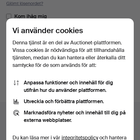
Glömt lösenordet?
Kom ihåg mig
Vi använder cookies
Logga in
Denna tjänst är en del av Auctionet-plattformen.
Vissa cookies är nödvändiga för att tillhandahålla
eller logga in via Facebook här
tjänsten, medan du kan hantera eller återkalla ditt
samtycke för de som används för att:
Fortsätt med Facebook
Anpassa funktioner och innehåll för dig
utifrån hur du använder plattformen.
Utveckla och förbättra plattformen.
Sidfotsnavigation
Marknadsföra nyheter och innehåll till dig på
Hjälp och kontakt
externa webbplatser.
Kontakta support
Alla auktionshus
Du kan läsa mer i vår
integritetspolicy
och hantera
Betalningsalternativ