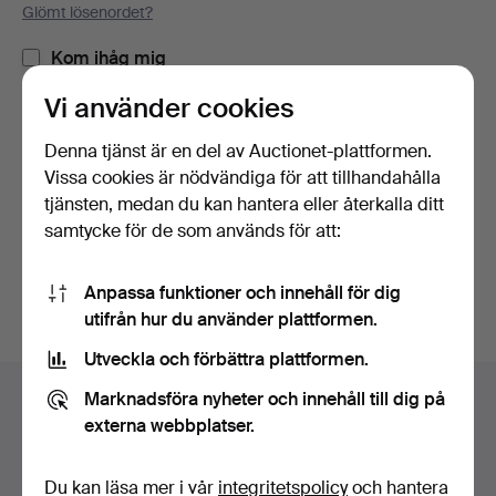
Glömt lösenordet?
Kom ihåg mig
Vi använder cookies
Logga in
Denna tjänst är en del av Auctionet-plattformen.
Vissa cookies är nödvändiga för att tillhandahålla
eller logga in via Facebook här
tjänsten, medan du kan hantera eller återkalla ditt
samtycke för de som används för att:
Fortsätt med Facebook
Anpassa funktioner och innehåll för dig
utifrån hur du använder plattformen.
Utveckla och förbättra plattformen.
Sidfotsnavigation
Marknadsföra nyheter och innehåll till dig på
Hjälp och kontakt
externa webbplatser.
Kontakta support
Alla auktionshus
Du kan läsa mer i vår
integritetspolicy
och hantera
Betalningsalternativ