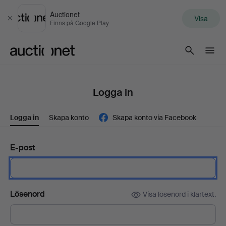
Auctionet
Visa
Stäng
Finns på Google Play
Auctionet.com
Logga in
Logga in
Skapa konto
Skapa konto via Facebook
E-post
Lösenord
Visa lösenord i klartext.