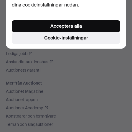
dina cookieinställningar nedan.
Vi skickar med
Sociala medier
Acceptera alla
Auctionet
Om Auctionet
Cookie-inställningar
Press
Lediga jobb
Anslut ditt auktionshus
Auctionets garanti
Mer från Auctionet
Auctionet Magazine
Auctionet-appen
Auctionet Academy
Konstnärer och formgivare
Teman och slagauktioner