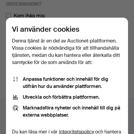
Glömt lösenordet?
Kom ihåg mig
Vi använder cookies
Logga in
Denna tjänst är en del av Auctionet-plattformen.
Vissa cookies är nödvändiga för att tillhandahålla
eller logga in via Facebook här
tjänsten, medan du kan hantera eller återkalla ditt
samtycke för de som används för att:
Fortsätt med Facebook
Anpassa funktioner och innehåll för dig
utifrån hur du använder plattformen.
Utveckla och förbättra plattformen.
Sidfotsnavigation
Marknadsföra nyheter och innehåll till dig på
Hjälp och kontakt
externa webbplatser.
Kontakta support
Alla auktionshus
Du kan läsa mer i vår
integritetspolicy
och hantera
Betalningsalternativ