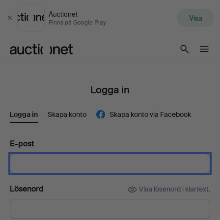
Auctionet
Visa
Stäng
Finns på Google Play
Auctionet.com
Logga in
Logga in
Skapa konto
Skapa konto via Facebook
E-post
Lösenord
Visa lösenord i klartext.