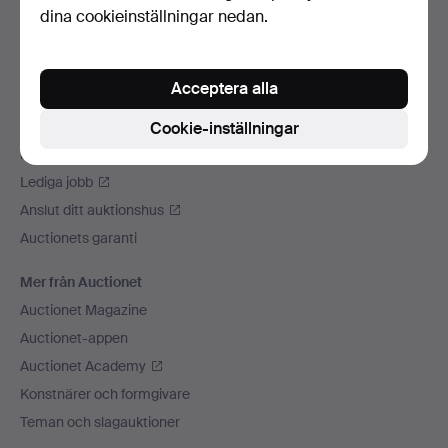
dina cookieinställningar nedan.
Vi skickar med
Sociala medier
Acceptera alla
Auctionet
Om Auctionet
Cookie-inställningar
Press
Lediga jobb
Anslut ditt auktionshus
Auctionets garanti
Mer från Auctionet
Auctionet Magazine
Auctionet-appen
Auctionet Academy
Konstnärer och formgivare
Teman och slagauktioner