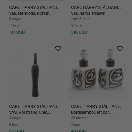
CARL-HARRY STÅLHANE.
CARL HARRY STÅLHANE.
Vas, stengods, Rörstr…
Vas, harpälsglasyr.
6 dagar
1 tim 51 min
12 bud
10 bud
137 USD
316 USD
CARL-HARRY STÅLHANE.
CARL-HARRY STÅLHANE.
VAS, Rörstrand, unik,…
Bordslampor, ett par,…
4 dagar
23 timmar
5 bud
3 bud
53 USD
43 USD