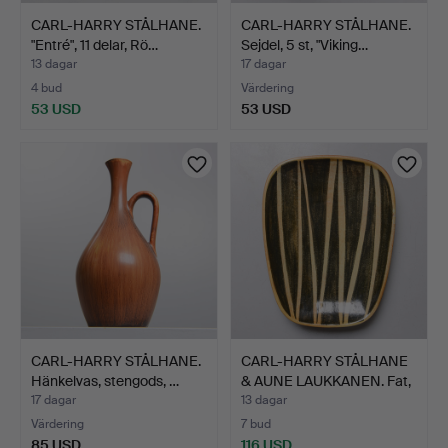
CARL-HARRY STÅLHANE.
CARL-HARRY STÅLHANE.
"Entré", 11 delar, Rö…
Sejdel, 5 st, "Viking…
13 dagar
17 dagar
4 bud
Värdering
53 USD
53 USD
CARL-HARRY STÅLHANE.
CARL-HARRY STÅLHANE
Hänkelvas, stengods, …
& AUNE LAUKKANEN. Fat,
…
17 dagar
13 dagar
Värdering
7 bud
85 USD
116 USD