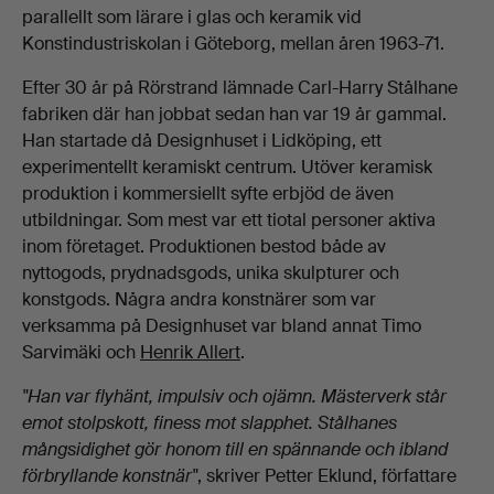
parallellt som lärare i glas och keramik vid
Konstindustriskolan i Göteborg, mellan åren 1963-71.
Efter 30 år på Rörstrand lämnade Carl-Harry Stålhane
fabriken där han jobbat sedan han var 19 år gammal.
Han startade då Designhuset i Lidköping, ett
experimentellt keramiskt centrum. Utöver keramisk
produktion i kommersiellt syfte erbjöd de även
utbildningar. Som mest var ett tiotal personer aktiva
inom företaget. Produktionen bestod både av
nyttogods, prydnadsgods, unika skulpturer och
konstgods. Några andra konstnärer som var
verksamma på Designhuset var bland annat Timo
Sarvimäki och
Henrik Allert
.
"Han var flyhänt, impulsiv och ojämn. Mästerverk står
emot stolpskott, finess mot slapphet. Stålhanes
mångsidighet gör honom till en spännande och ibland
förbryllande konstnär"
, skriver Petter Eklund, författare