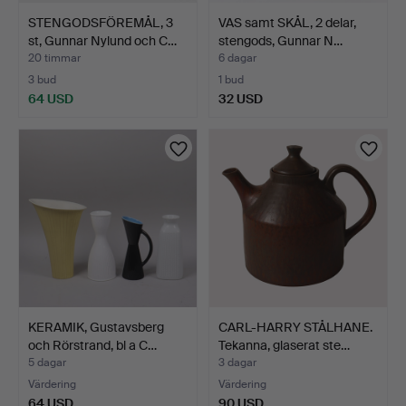
STENGODSFÖREMÅL, 3
VAS samt SKÅL, 2 delar,
st, Gunnar Nylund och C…
stengods, Gunnar N…
20 timmar
6 dagar
3 bud
1 bud
64 USD
32 USD
KERAMIK, Gustavsberg
CARL-HARRY STÅLHANE.
och Rörstrand, bl a C…
Tekanna, glaserat ste…
5 dagar
3 dagar
Värdering
Värdering
64 USD
90 USD