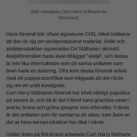
Skål i stengods, Carl-Harry Stålhane för
Rörstrand.
Hans föremål bär oftast signaturen CHS, vilket indikerar
att det rör sig om serieproducerat material. Unikt och
ateljéproduktion signerades CH Stålhane i skrivstil.
Ateljéföremålen hade även tillägget "ateljé", och dessa
är inte lika eftertraktade som de sanna unikaten som
även hade en datering. Ofta kom dessa föremål också
med ett papperscertifikat som intygade att det rörde
sig om ett unikt konstgods.
Carl-Harry Stålhanes föremål har blivit väldigt populära
på senare år, och då är det främst hans graciösa vaser i
svarta, bruna och gröna glasyrer som eftersöks. Främst
är det unikaten som får samlarna att slåss, men även en
del av hans serieproduktion har ökat i värde.
Under tiden på Rörstrand arbetade Carl-Harry Stålhane