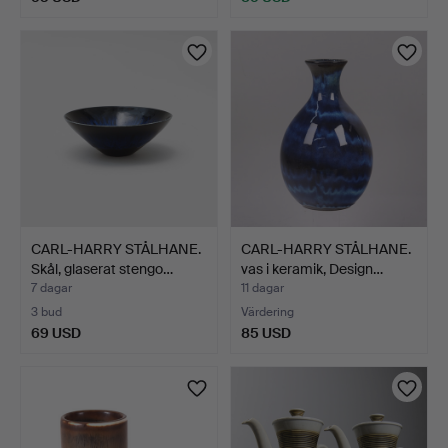
CARL-HARRY STÅLHANE.
CARL-HARRY STÅLHANE.
Skål, glaserat stengo…
vas i keramik, Design…
7 dagar
11 dagar
3 bud
Värdering
69 USD
85 USD