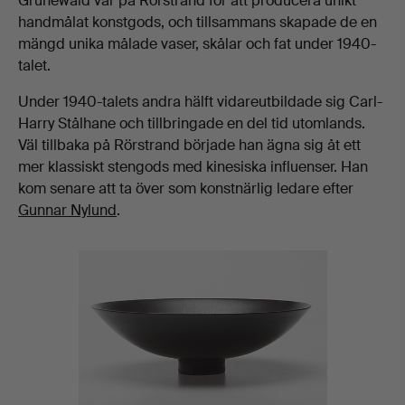
Grünewald var på Rörstrand för att producera unikt
handmålat konstgods, och tillsammans skapade de en
mängd unika målade vaser, skålar och fat under 1940-
talet.
Under 1940-talets andra hälft vidareutbildade sig Carl-
Harry Stålhane och tillbringade en del tid utomlands.
Väl tillbaka på Rörstrand började han ägna sig åt ett
mer klassiskt stengods med kinesiska influenser. Han
kom senare att ta över som konstnärlig ledare efter
Gunnar Nylund
.