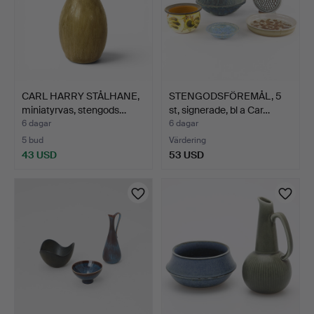
CARL HARRY STÅLHANE,
STENGODSFÖREMÅL, 5
miniatyrvas, stengods…
st, signerade, bl a Car…
6 dagar
6 dagar
5 bud
Värdering
43 USD
53 USD