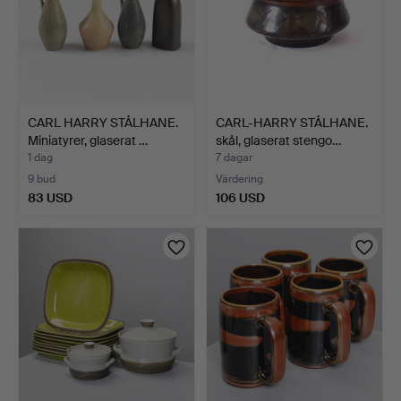
CARL HARRY STÅLHANE.
CARL-HARRY STÅLHANE.
Miniatyrer, glaserat …
skål, glaserat stengo…
1 dag
7 dagar
9 bud
Värdering
83 USD
106 USD