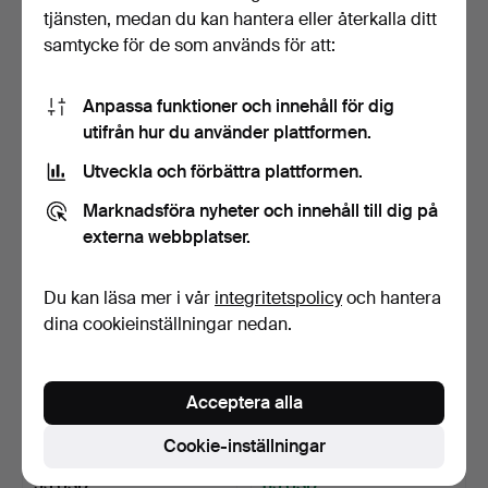
tjänsten, medan du kan hantera eller återkalla ditt
CARL-HARRY STÅLHANE.
CARL-HARRY STÅLHANE.
samtycke för de som används för att:
VAS, porslin, Rörstra…
Skål och vas, stengod…
4 dagar
4 dagar
Värdering
Värdering
Anpassa funktioner och innehåll för dig
53 USD
43 USD
utifrån hur du använder plattformen.
Utveckla och förbättra plattformen.
Marknadsföra nyheter och innehåll till dig på
externa webbplatser.
Du kan läsa mer i vår
integritetspolicy
och hantera
dina cookieinställningar nedan.
CARL-HARRY STÅLHANE.
CARL-HARRY STÅLHANE.
Acceptera alla
Rörstrand "Entré", sk…
Skål, stengods, Rörst…
5 dagar
23 timmar
Cookie-inställningar
Värdering
4 bud
53 USD
85 USD