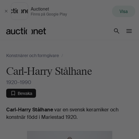
Auctionet
Visa
Stäng
Finns på Google Play
Auctionet.com
Konstnärer och formgivare
/
Carl-Harry Stålhane
1920–1990
Bevaka
Biografi
Carl-Harry Stålhane
var en svensk keramiker och
konstnär född i Mariestad 1920.