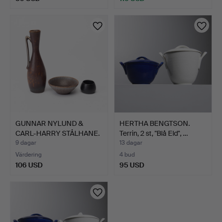
GUNNAR NYLUND &
HERTHA BENGTSON.
CARL-HARRY STÅLHANE.
Terrin, 2 st, "Blå Eld", …
keram…
9 dagar
13 dagar
Värdering
4 bud
106 USD
95 USD