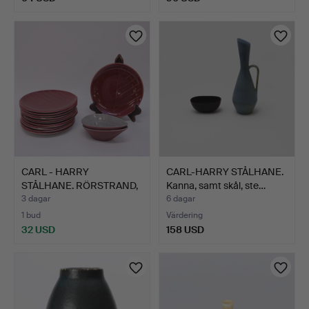
CARL - HARRY
CARL-HARRY STÅLHANE.
STÅLHANE. RÖRSTRAND,
Kanna, samt skål, ste…
12 ASSIE…
3 dagar
6 dagar
1 bud
Värdering
32 USD
158 USD