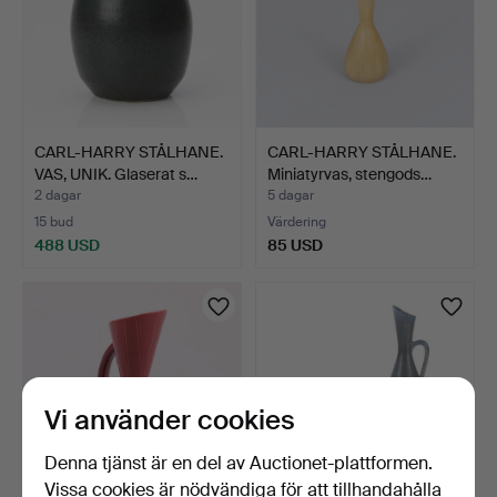
CARL-HARRY STÅLHANE.
CARL-HARRY STÅLHANE.
VAS, UNIK. Glaserat s…
Miniatyrvas, stengods…
2 dagar
5 dagar
15 bud
Värdering
488 USD
85 USD
Vi använder cookies
Denna tjänst är en del av Auctionet-plattformen.
Vissa cookies är nödvändiga för att tillhandahålla