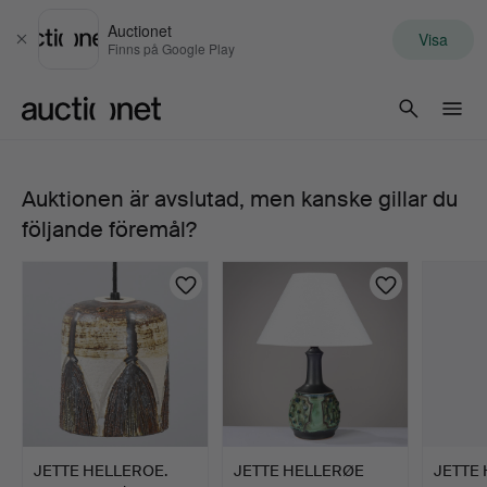
Auctionet
Visa
Stäng
Finns på Google Play
Auctionet.com
Auktionen är avslutad, men kanske gillar du
BORDSLAMPOR,
följande föremål?
2
st,
Axella,
Danmark.
JETTE HELLEROE.
JETTE HELLERØE
JETTE