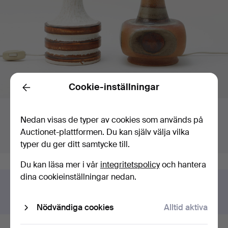
Cookie-inställningar
Back
Budgivning
Högsta bud:
Slutar om:
Nedan visas de typer av cookies som används på
64 USD
Sålt
Auctionet-plattformen. Du kan själv välja vilka
Värdering
:
127 USD
6 maj 2026 kl. 16:48 EDT
typer du ger ditt samtycke till.
Du kan läsa mer i vår
integritetspolicy
och hantera
dina cookieinställningar nedan.
Har du något liknande att sälja?
Gör en kostnadsfri värdering!
Nödvändiga cookies
Alltid aktiva