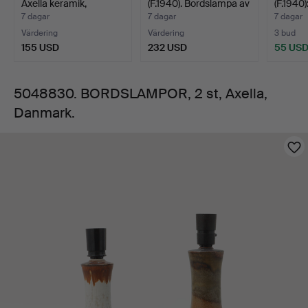
Axella keramik,
(F.1940). Bordslampa av
(F.1940
taklampa a…
gla…
gla…
7 dagar
7 dagar
7 dagar
Värdering
Värdering
3 bud
155 USD
232 USD
55 US
5048830. BORDSLAMPOR, 2 st, Axella,
Danmark.
Bilder