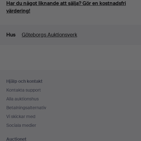
Har du något liknande att sälja? Gör en kostnadsfri
värdering!
Detaljer
Hus
Göteborgs Auktionsverk
Sidfotsnavigation
Hjälp och kontakt
Kontakta support
Alla auktionshus
Betalningsalternativ
Vi skickar med
Sociala medier
Auctionet