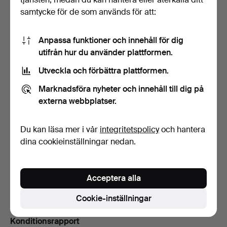
Budhistorik
samtycke för de som används för att:
9
20 apr, 14:00
2 013 USD
Anpassa funktioner och innehåll för dig
utifrån hur du använder plattformen.
8
20 apr, 14:00
1 960 USD
Utveckla och förbättra plattformen.
Marknadsföra nyheter och innehåll till dig på
9
20 apr, 13:57
1 907 USD
externa webbplatser.
Visa alla 34 bud
Du kan läsa mer i vår
integritetspolicy
och hantera
dina cookieinställningar nedan.
Beskrivning
5-ventil, serienummer 8869, lackerad, längd ca 86 cm.
Acceptera alla
Ur en sydsvensk instrumentsamling.
Cookie-inställningar
Konditionsrapport