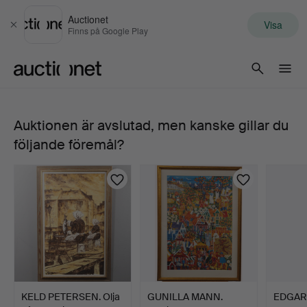
Auctionet
Visa
Stäng
Finns på Google Play
Auctionet.com
Auktionen är avslutad, men kanske gillar du
LITEN
följande föremål?
ESS-
TUBA,
B&S,
MARKNEUKIRCHEN
KLINGENTHAL.
KELD PETERSEN. Olja
GUNILLA MANN.
EDGAR