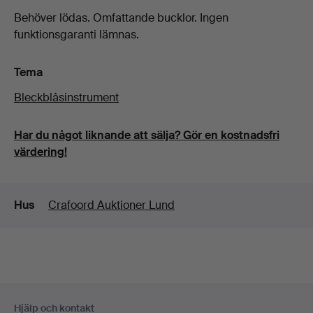
Behöver lödas. Omfattande bucklor. Ingen
funktionsgaranti lämnas.
Tema
Bleckblåsinstrument
Har du något liknande att sälja? Gör en kostnadsfri
värdering!
Detaljer
Hus
Crafoord Auktioner Lund
Sidfotsnavigation
Hjälp och kontakt