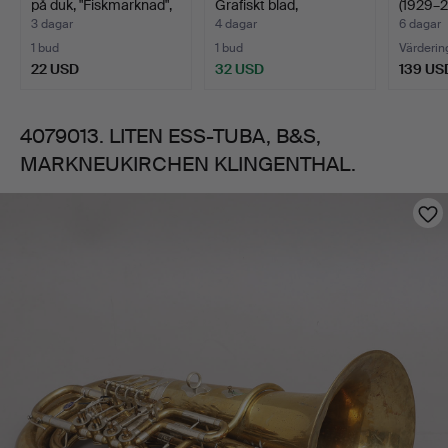
på duk, "Fiskmarknad",
Grafiskt blad,
(1929–2
…
Äppelmarknade…
LITOGR
3 dagar
4 dagar
6 dagar
1 bud
1 bud
Värderin
22 USD
32 USD
139 US
4079013. LITEN ESS-TUBA, B&S,
MARKNEUKIRCHEN KLINGENTHAL.
Bilder