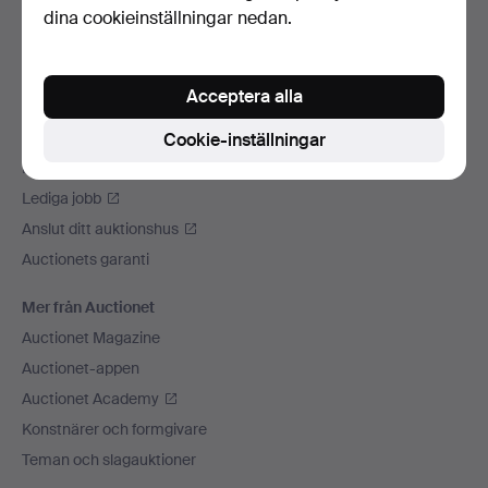
dina cookieinställningar nedan.
Vi skickar med
Sociala medier
Acceptera alla
Auctionet
Om Auctionet
Cookie-inställningar
Press
Lediga jobb
Anslut ditt auktionshus
Auctionets garanti
Mer från Auctionet
Auctionet Magazine
Auctionet-appen
Auctionet Academy
Konstnärer och formgivare
Teman och slagauktioner