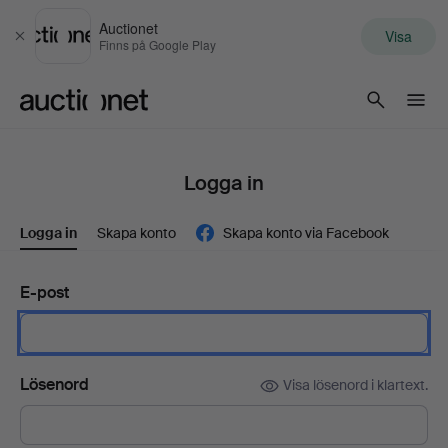
Auctionet
Visa
Stäng
Finns på Google Play
Auctionet.com
Logga in
Logga in
Skapa konto
Skapa konto via Facebook
E-post
Lösenord
Visa lösenord i klartext.