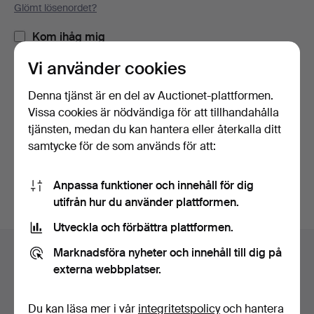
Glömt lösenordet?
Kom ihåg mig
Vi använder cookies
Logga in
Denna tjänst är en del av Auctionet-plattformen.
Vissa cookies är nödvändiga för att tillhandahålla
eller logga in via Facebook här
tjänsten, medan du kan hantera eller återkalla ditt
samtycke för de som används för att:
Fortsätt med Facebook
Anpassa funktioner och innehåll för dig
utifrån hur du använder plattformen.
Utveckla och förbättra plattformen.
Sidfotsnavigation
Marknadsföra nyheter och innehåll till dig på
Hjälp och kontakt
externa webbplatser.
Kontakta support
Alla auktionshus
Du kan läsa mer i vår
integritetspolicy
och hantera
Betalningsalternativ