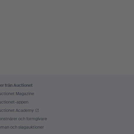
er från Auctionet
uctionet Magazine
uctionet-appen
uctionet Academy
onstnärer och formgivare
eman och slagauktioner