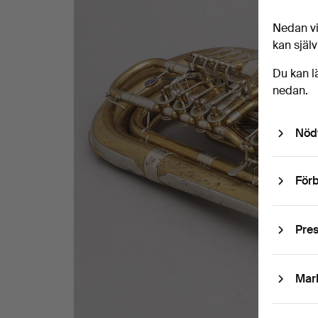
Nedan vi
kan själv
Du kan l
nedan.
Nöd
Förb
Pre
Mar