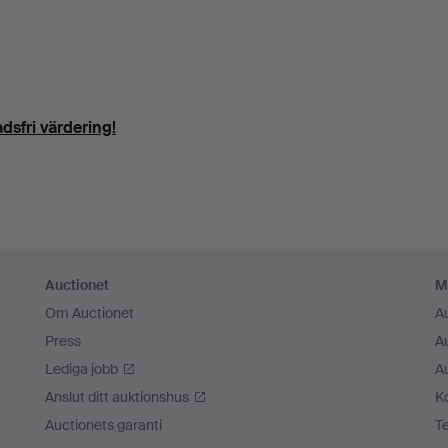
dsfri värdering!
Auctionet
M
Om Auctionet
A
Press
A
Lediga jobb
A
Anslut ditt auktionshus
K
Auctionets garanti
T