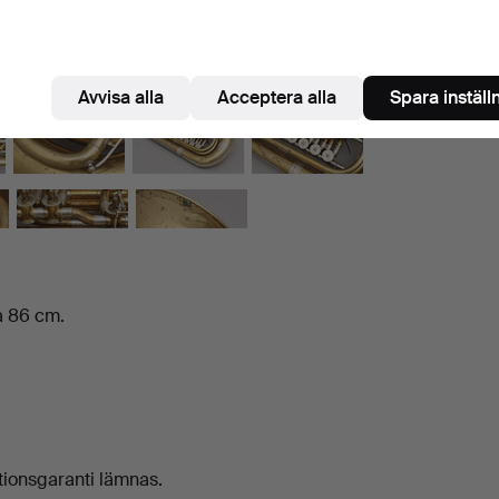
Avvisa alla
Acceptera alla
Spara inställ
a 86 cm.
tionsgaranti lämnas.