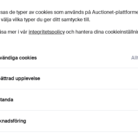
sas de typer av cookies som används på Auctionet-plattform
Budh
 välja vilka typer du ger ditt samtycke till.
9
äsa mer i vår
integritetspolicy
och hantera dina cookieinställn
8
vändiga cookies
All
9
ättrad upplevelse
standa
Det
H
knadsföring