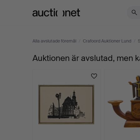
Auctionet.com
Alla avslutade föremål
/
Crafoord Auktioner Lund
/
Auktionen är avslutad, men k
LITEN
ESS-
TUBA,
B&S,
MARKNEUKIRCHEN
KLINGENTHAL.