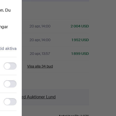
en. Du
istorik
20 apr, 14:00
2 004 USD
ingar
20 apr, 14:00
1 952 USD
tid aktiva
20 apr, 13:57
1 899 USD
Functionality
Visa alla 34 bud
storage
Statistics
aljer
storage
us
Crafoord Auktioner Lund
Ad
storage