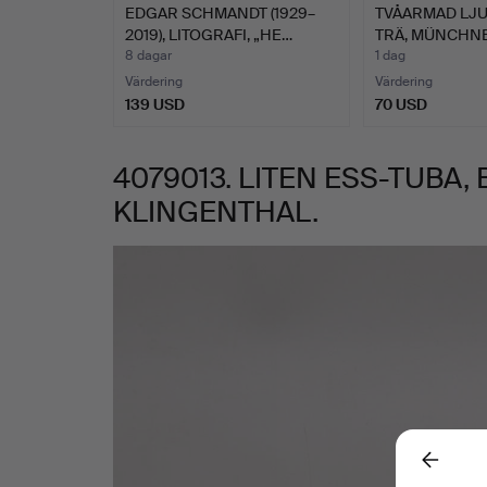
EDGAR SCHMANDT (1929–
TVÅARMAD LJU
2019), LITOGRAFI, „HE…
TRÄ, MÜNCHNE
8 dagar
1 dag
Värdering
Värdering
139 USD
70 USD
4079013. LITEN ESS-TUBA
KLINGENTHAL.
Bilder
Back