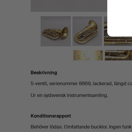
Beskrivning
5-ventil, serienummer 8869, lackerad, längd c
Ur en sydsvensk instrumentsamling.
Konditionsrapport
Behöver lödas. Omfattande bucklor. Ingen funk