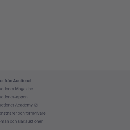
er från Auctionet
uctionet Magazine
uctionet-appen
uctionet Academy
onstnärer och formgivare
eman och slagauktioner