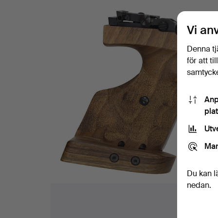
Vi an
Denna tj
för att t
samtycke
Anp
pla
Utv
Mar
Du kan l
nedan.