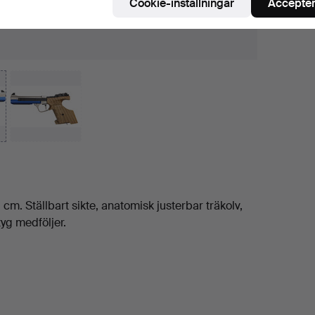
Cookie-inställningar
Accepter
m. Ställbart sikte, anatomisk justerbar träkolv,
yg medföljer.