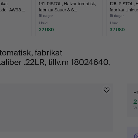
ikat
141
.
PISTOL, Halvautomatisk,
128
.
PISTOL, H
odell AW93 …
fabrikat Sauer & S…
fabrikat Uniqu
15 dagar
15 dagar
1 bud
1 bud
32 USD
32 USD
omatisk, fabrikat
liber .22LR, tillv.nr 18024640,
Bu
Hö
2
Vä