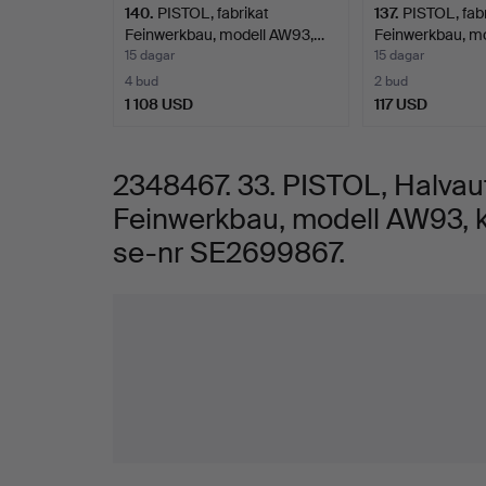
140
.
PISTOL, fabrikat
137
.
PISTOL, fabr
AW93,
Feinwerkbau, modell AW93,…
Feinwerkbau, m
15 dagar
15 dagar
kaliber
4 bud
2 bud
1 108 USD
117 USD
.22LR,
2348467. 33. PISTOL, Halvaut
tillv.nr
Feinwerkbau, modell AW93, ka
18024640,
se-nr SE2699867.
se-
Bilder
nr
SE2699867.