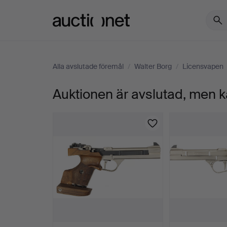
Auctionet.com
Alla avslutade föremål
/
Walter Borg
/
Licensvapen
Auktionen är avslutad, men k
33.
PISTOL,
Halvautomatisk,
fabrikat
Feinwerkbau,
modell