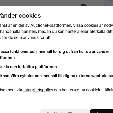
vänder cookies
Budh
änst är en del av Auctionet-plattformen. Vissa cookies är nöd
illhandahålla tjänsten, medan du kan hantera eller återkalla ditt
4
 för de som används för att:
5
assa funktioner och innehåll för dig utifrån hur du använder
ttformen.
4
eckla och förbättra plattformen.
knadsföra nyheter och innehåll till dig på externa webbplatse
äsa mer i vår
integritetspolicy
och hantera dina cookieinställn
Det
H