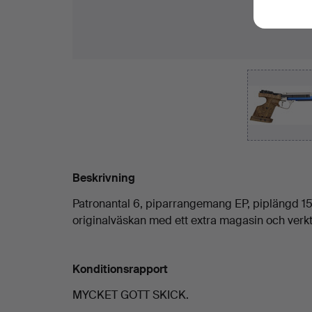
Beskrivning
Patronantal 6, piparrangemang EP, piplängd 15 c
originalväskan med ett extra magasin och verkt
Konditionsrapport
MYCKET GOTT SKICK.