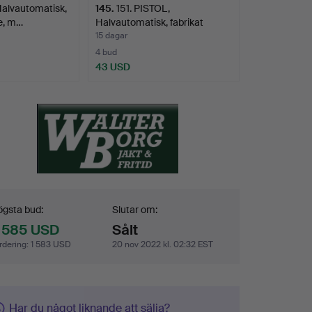
alvautomatisk,
145
.
151. PISTOL,
e, m…
Halvautomatisk, fabrikat
Valm…
15 dagar
4 bud
43 USD
dgivning
gsta bud:
Slutar om:
 585 USD
Sålt
rdering
:
1 583 USD
20 nov 2022 kl. 02:32 EST
Har du något liknande att sälja?