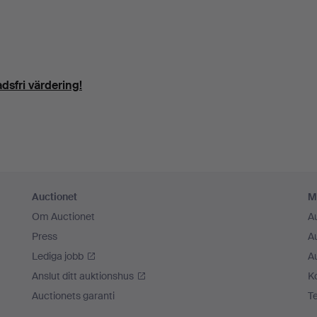
dsfri värdering!
Auctionet
M
Om Auctionet
A
Press
A
Lediga jobb
A
Anslut ditt auktionshus
K
Auctionets garanti
T