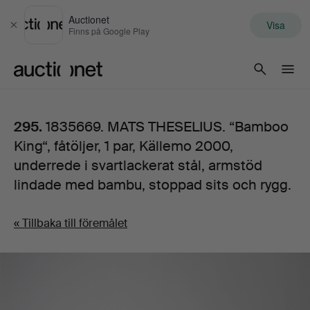
Auctionet
Visa
Stäng
Finns på Google Play
Auctionet.com
295.
1835669. MATS THESELIUS. “Bamboo
King“, fåtöljer, 1 par, Källemo 2000,
underrede i svartlackerat stål, armstöd
lindade med bambu, stoppad sits och rygg.
« Tillbaka till föremålet