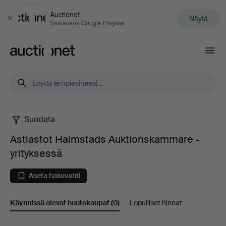
Auctionet
Näytä
Sulje
Saatavana Google Playssa
Auctionet.com
Suodata
Astiastot
Astiastot Halmstads Auktionskammare -
Halmstads
yrityksessä
Auktionskammare
Aseta hakuvahti
-
Käynnissä olevat huutokaupat
(0)
Lopulliset hinnat
yrityksessä