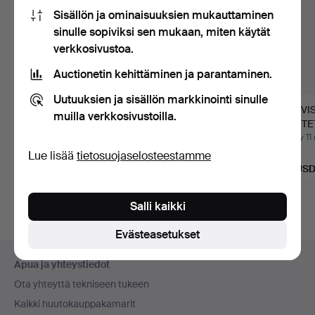
Sisällön ja ominaisuuksien mukauttaminen
sinulle sopiviksi sen mukaan, miten käytät
verkkosivustoa.
Auctionetin kehittäminen ja parantaminen.
Uutuuksien ja sisällön markkinointi sinulle
KAHVIKALUSTON
Kahvisetti, 38 kpl, Royal
KAHVIS
muilla verkkosivustoilla.
OSIA, posliini,
Copenhagen.
LASITE
Rörstrand, S…
KERAMI
Myyty 29 heinä 2026
Myyty 22 tammi 2026
Myyty 11
Lue lisää
tietosuojaselosteestamme
11 tarjousta
34 tarjousta
Arvio
80 USD
614 USD
64 US
Salli kaikki
Evästeasetukset
Alatunnistenavigaatio
Apua ja yhteystiedot
Ota yhteyttä tekniseen tukeen
Kaikki huutokauppakamarit