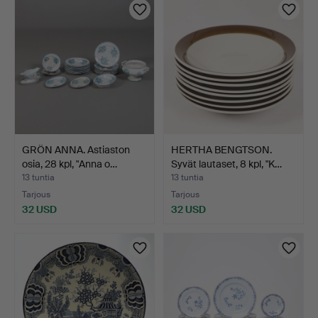
GRÖN ANNA. Astiaston
HERTHA BENGTSON.
osia, 28 kpl, "Anna o…
Syvät lautaset, 8 kpl, "K…
13 tuntia
13 tuntia
Tarjous
Tarjous
32 USD
32 USD