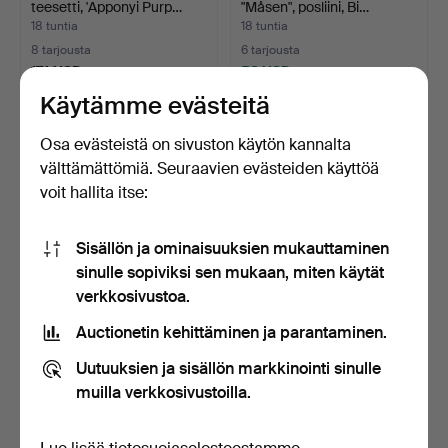
teesetti, 'Apponyi Purp…
"Måsen", posliini, Bi…
18 tuntia
18 tuntia
8 tarjousta
6 tarjousta
174 USD
58 USD
Käytämme evästeitä
Osa evästeistä on sivuston käytön kannalta
välttämättömiä. Seuraavien evästeiden käyttöä
voit hallita itse:
Sisällön ja ominaisuuksien mukauttaminen
sinulle sopiviksi sen mukaan, miten käytät
verkkosivustoa.
PAISTOVUOAT, 2 kpl,
STIG LINDBERG. 8 osaa,
Auctionetin kehittäminen ja parantaminen.
posliini, Rörstrand, P…
"Prunus", posliini,…
18 tuntia
18 tuntia
Uutuuksien ja sisällön markkinointi sinulle
2 tarjousta
14 tarjousta
muilla verkkosivustoilla.
43 USD
107 USD