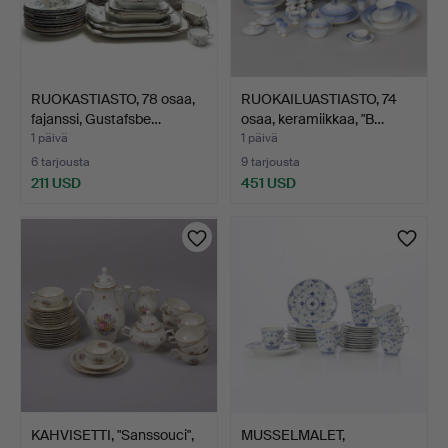
RUOKASTIASTO, 78 osaa,
RUOKAILUASTIASTO, 74
fajanssi, Gustafsbe…
osaa, keramiikkaa, "B…
1 päivä
1 päivä
6 tarjousta
9 tarjousta
211 USD
451 USD
KAHVISETTI, "Sanssouci",
MUSSELMALET,