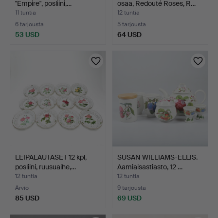
"Empire", posliini,…
osaa, Redouté Roses, R…
11 tuntia
12 tuntia
6 tarjousta
5 tarjousta
53 USD
64 USD
LEIPÄLAUTASET 12 kpl,
SUSAN WILLIAMS-ELLIS.
posliini, ruusuaihe,…
Aamiaisastiasto, 12 …
12 tuntia
12 tuntia
Arvio
9 tarjousta
85 USD
69 USD