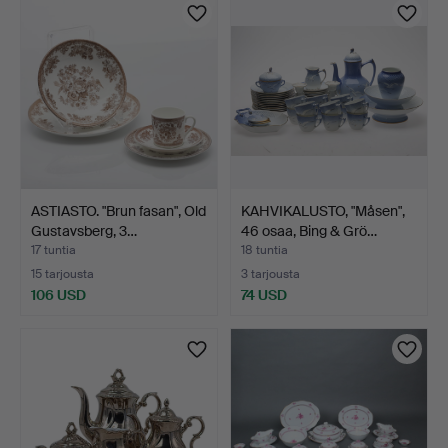
ASTIASTO. "Brun fasan", Old
KAHVIKALUSTO, "Måsen",
Gustavsberg, 3…
46 osaa, Bing & Grö…
17 tuntia
18 tuntia
15 tarjousta
3 tarjousta
106 USD
74 USD