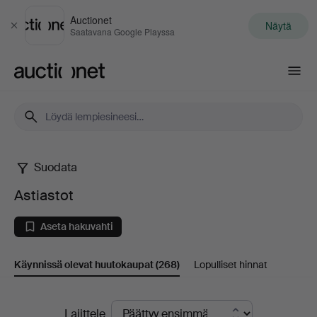
Auctionet
Näytä
Sulje
Saatavana Google Playssa
Auctionet.com
Suodata
Astiastot
Astiastot
Aseta hakuvahti
Käynnissä olevat huutokaupat
(268)
Lopulliset hinnat
Käynnissä
Lajittele