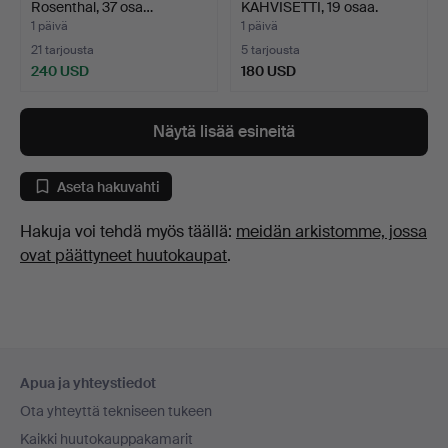
Rosenthal, 37 osa…
KAHVISETTI, 19 osaa.
Posliini…
1 päivä
1 päivä
21 tarjousta
5 tarjousta
240 USD
180 USD
Näytä lisää esineitä
Aseta hakuvahti
Hakuja voi tehdä myös täällä:
meidän arkistomme, jossa
ovat päättyneet huutokaupat
.
Alatunnistenavigaatio
Apua ja yhteystiedot
Ota yhteyttä tekniseen tukeen
Kaikki huutokauppakamarit