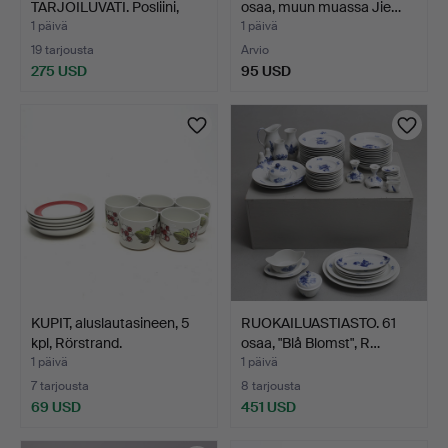
TARJOILUVATI. Posliini,
osaa, muun muassa Jie…
moni…
1 päivä
1 päivä
19 tarjousta
Arvio
275 USD
95 USD
KUPIT, aluslautasineen, 5
RUOKAILUASTIASTO. 61
kpl, Rörstrand.
osaa, "Blå Blomst", R…
1 päivä
1 päivä
7 tarjousta
8 tarjousta
69 USD
451 USD