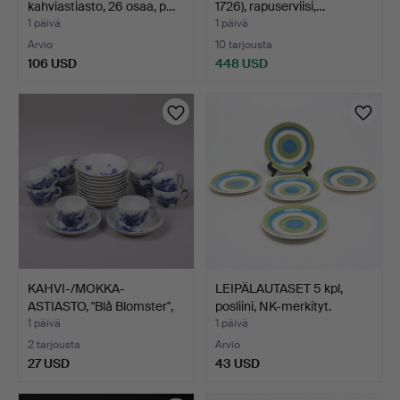
kahviastiasto, 26 osaa, p…
1726), rapuserviisi,…
1 päivä
1 päivä
Arvio
10 tarjousta
106 USD
448 USD
KAHVI-/MOKKA-
LEIPÄLAUTASET 5 kpl,
ASTIASTO, "Blå Blomster",
posliini, NK-merkityt.
Roy…
1 päivä
1 päivä
2 tarjousta
Arvio
27 USD
43 USD