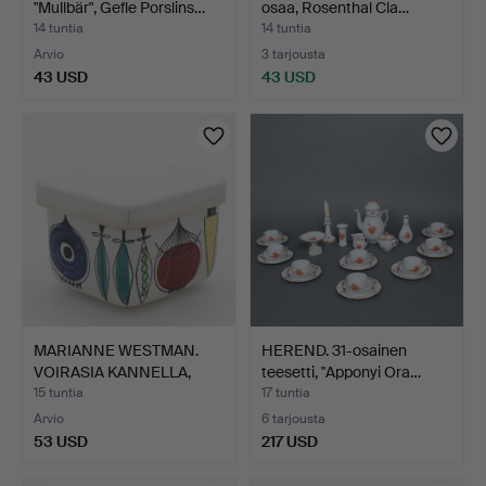
"Mullbär", Gefle Porslins…
osaa, Rosenthal Cla…
14 tuntia
14 tuntia
Arvio
3 tarjousta
43 USD
43 USD
MARIANNE WESTMAN.
HEREND. 31-osainen
VOIRASIA KANNELLA,
teesetti, ''Apponyi Ora…
"Pick…
15 tuntia
17 tuntia
Arvio
6 tarjousta
53 USD
217 USD