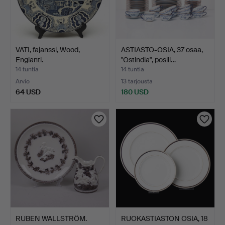
VATI, fajanssi, Wood,
ASTIASTO-OSIA, 37 osaa,
Englanti.
"Ostindia", poslii…
14 tuntia
14 tuntia
Arvio
13 tarjousta
64 USD
180 USD
RUBEN WALLSTRÖM.
RUOKASTIASTON OSIA, 18