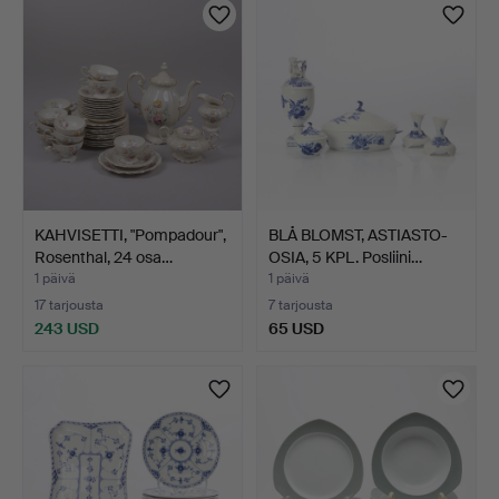
KAHVISETTI, "Pompadour",
BLÅ BLOMST, ASTIASTO-
Rosenthal, 24 osa…
OSIA, 5 KPL. Posliini…
1 päivä
1 päivä
17 tarjousta
7 tarjousta
243 USD
65 USD