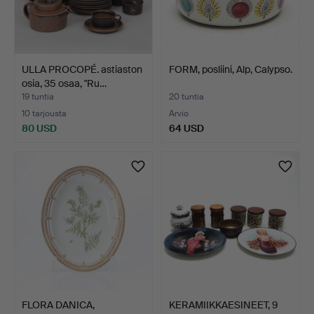
ULLA PROCOPÉ. astiaston
FORM, posliini, Alp, Calypso.
osia, 35 osaa, "Ru…
19 tuntia
20 tuntia
10 tarjousta
Arvio
80 USD
64 USD
FLORA DANICA,
KERAMIIKKAESINEET, 9