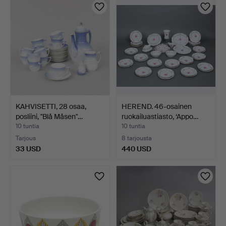
KAHVISETTI, 28 osaa,
HEREND. 46-osainen
posliini, "Blå Måsen"…
ruokailuastiasto, ‘Appo…
10 tuntia
10 tuntia
Tarjous
8 tarjousta
33 USD
440 USD