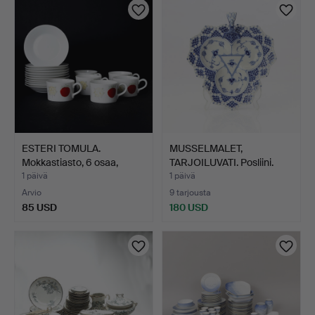
ESTERI TOMULA.
MUSSELMALET,
Mokkastiasto, 6 osaa,
TARJOILUVATI. Posliini.
Arabi…
Royal…
1 päivä
1 päivä
Arvio
9 tarjousta
85 USD
180 USD