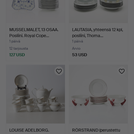
MUSSELMALET, 13 OSAA.
LAUTASIA, yhteensä 12 kpl,
Posliini. Royal Cope…
posliini, Thoma…
1 päivä
1 päivä
12 tarjousta
Arvio
127 USD
53 USD
LOUISE ADELBORG.
RÖRSTRAND (perustettu