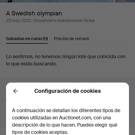
A Swedish olympian
23 may 2022
· Stockholms Auktionsverk Sickla
Subastas en curso
(0)
Precios de remate
Subastas
Lo sentimos, no tenemos ningún lote que coincida con
lo que estás buscando.
en
curso
Consejos para mejorar la búsqueda
Configuración de cookies
Back
La función de búsqueda también admite partes de
palabras. Por ejemplo si buscas
braz
te aparecerán
A continuación se detallan los diferentes tipos de
resultados para
braz
alete
.
cookies utilizadas en Auctionet.com, con una
descripción de lo que hacen. Puedes elegir qué
tipos de cookies aceptas.