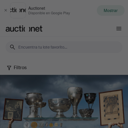
Auctionet
Mostrar
Cerrar
Disponible en Google Play
Auctionet.com
Filtros
A
Swedish
olympian