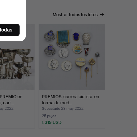
úsqueda.
Mostrar todos los lotes
 todas
PREMIO en
PREMIOS, carrera ciclista, en
s, carr…
forma de med…
ay 2022
Subastado 23 may 2022
25 pujas
1.319 USD