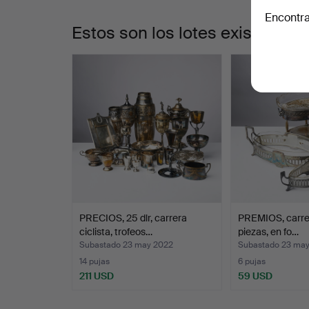
Encontra
Estos son los lotes existentes
PRECIOS, 25 dlr, carrera
PREMIOS, carrera
ciclista, trofeos…
piezas, en fo…
Subastado 23 may 2022
Subastado 23 ma
14 pujas
6 pujas
211 USD
59 USD