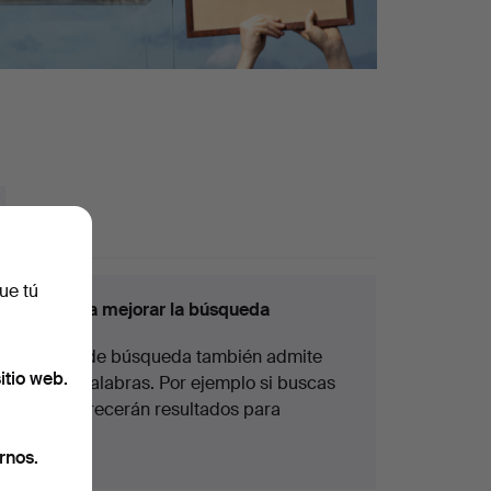
ue tú
nsejos para mejorar la búsqueda
La función de búsqueda también admite
itio web.
partes de palabras. Por ejemplo si buscas
braz
te aparecerán resultados para
braz
alete
.
rnos.