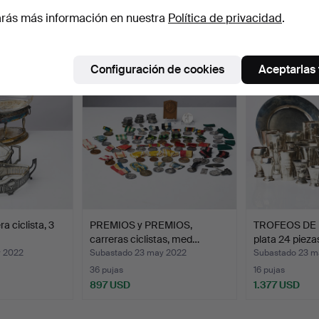
rás más información en nuestra
Política de privacidad
.
 nuestro archivo que coinciden con tu b
Configuración de cookies
Aceptarlas
 ciclista, 3
PREMIOS y PREMIOS,
TROFEOS DE 
carreras ciclistas, med…
plata 24 pieza
y 2022
Subastado 23 may 2022
Subastado 23 m
36 pujas
16 pujas
897 USD
1.377 USD