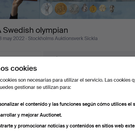
A Swedish olympian
3 may 2022
· Stockholms Auktionsverk Sickla
Subastas en curso
Precios de remate
0 lotes
Nuestro archivo con más de 4 470 000 lotes
os cookies
ubastas
cookies son necesarias para utilizar el servicio. Las cookies q
o sentimos, no tenemos ningún lote que coincida
Co
edes gestionar se utilizan para:
en
on lo que estás buscando.
urso
sonalizar el contenido y las funciones según cómo utilices el s
arrollar y mejorar Auctionet.
trarte y promocionar noticias y contenidos en sitios web exte