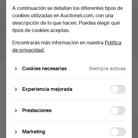
Jakobsson AB.
A continuación se detallan los diferentes tipos de
curso
Among all of this, modern paintings, sculpture and a
cookies utilizadas en Auctionet.com, con una
Consejos para mejorar la búsqueda
number of refined pieces in the smaller format are also
descripción de lo que hacen. Puedes elegir qué
on offer.
tipos de cookies aceptas.
La función de búsqueda también admite partes de
Welcome!
palabras. Por ejemplo si buscas
braz
te aparecerán
Encontrarás más información en nuestra
Política
resultados para
braz
alete
.
de privacidad
.
Cookies necesarias
Siempre activas
Estos son los lotes existentes
nuestro archivo que coinciden con
Function
Experiencia mejorada
storage
tu búsqueda.
Mostrar todos los lotes
Statistic
Prestaciones
storage
Ad
Marketing