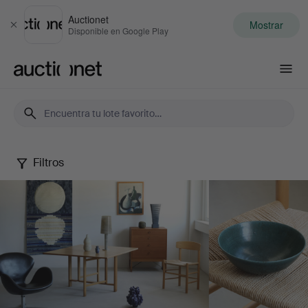
Auctionet
Mostrar
Cerrar
Disponible en Google Play
Auctionet.com
Filtros
May
Selected