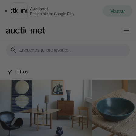
Auctionet
Mostrar
Cerrar
Disponible en Google Play
Auctionet.com
Filtros
May
Selected