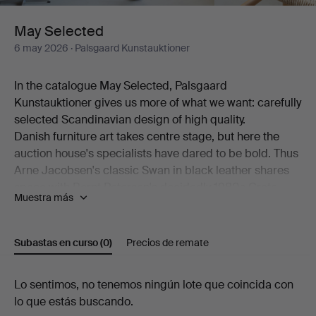
May Selected
6 may 2026
· Palsgaard Kunstauktioner
In the catalogue May Selected, Palsgaard
Kunstauktioner gives us more of what we want: carefully
selected Scandinavian design of high quality.
Danish furniture art takes centre stage, but here the
auction house's specialists have dared to be bold. Thus
Arne Jacobsen's classic Swan in black leather shares
space with Bernt Petersen's decidedly 1980s Crate
Muestra más
armchair. Also on show is a generous desk by Kai
Kristiansen alongside a pair of comfortable models by
Hans J Wegner.
Subastas en curso
(0)
Precios de remate
Among the ceramics, beautiful works by Erik Pløen, Nils
Thorsson, Isak Isaksson, Arne Bang and Frederik
Subastas
Lo sentimos, no tenemos ningún lote que coincida con
August Hallin are on offer. And then there are lamps –
lo que estás buscando.
from Poul Henningsen, from Lyfa, from Hans-Agne
en