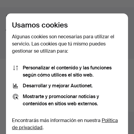
Jakobsson AB.
curso
Among all of this, modern paintings, sculpture and a
Consejos para mejorar la búsqueda
number of refined pieces in the smaller format are also
Usamos cookies
on offer.
La función de búsqueda también admite partes de
Welcome!
Algunas cookies son necesarias para utilizar el
palabras. Por ejemplo si buscas
braz
te aparecerán
servicio. Las cookies que tú mismo puedes
resultados para
braz
alete
.
gestionar se utilizan para:
Personalizar el contenido y las funciones
Estos son los lotes existentes
según cómo utilices el sitio web.
nuestro archivo que coinciden con
Desarrollar y mejorar Auctionet.
tu búsqueda.
Mostrarte y promocionar noticias y
contenidos en sitios web externos.
Mostrar todos los lotes
Encontrarás más información en nuestra
Política
de privacidad
.