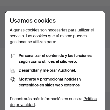
curso
Viewing 24-28/11 1-5 pm.
Consejos para mejorar la búsqueda
Usamos cookies
La función de búsqueda también admite partes de
Algunas cookies son necesarias para utilizar el
palabras. Por ejemplo si buscas
braz
te aparecerán
servicio. Las cookies que tú mismo puedes
resultados para
braz
alete
.
gestionar se utilizan para:
Personalizar el contenido y las funciones
Estos son los lotes existentes
según cómo utilices el sitio web.
nuestro archivo que coinciden con
Desarrollar y mejorar Auctionet.
tu búsqueda.
Mostrarte y promocionar noticias y
contenidos en sitios web externos.
Mostrar todos los lotes
Encontrarás más información en nuestra
Política
de privacidad
.