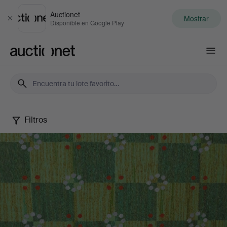
Auctionet
Mostrar
Cerrar
Disponible en Google Play
Auctionet.com
Filtros
Autumn
Quality
Sale