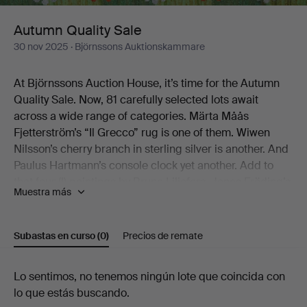
Autumn Quality Sale
30 nov 2025
· Björnssons Auktionskammare
At Björnssons Auction House, it’s time for the Autumn
Quality Sale. Now, 81 carefully selected lots await
across a wide range of categories. Märta Måås
Fjetterström’s “Il Grecco” rug is one of them. Wiwen
Nilsson’s cherry branch in sterling silver is another. And
Paulus Hartmann’s console clock yet another. Add to
that four (!) paintings by Bruno Liljefors, Jonas Fröding’s
Muestra más
Playing Children, the jubilee bowl from Royal
Copenhagen’s Musselmalet service, and Gianni
Colombo’s graphic play from the early 1970s.
Subastas en curso
(0)
Precios de remate
There you have a few of the catalogue’s little treats.
Subastas
Lo sentimos, no tenemos ningún lote que coincida con
We warmly welcome you to Björnssons Auction House
lo que estás buscando.
en
to discover the rest for yourself!