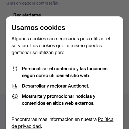
¿Has olvidado la contraseña?
Recuérdame
Usamos cookies
Iniciar sesión
Algunas cookies son necesarias para utilizar el
servicio. Las cookies que tú mismo puedes
o iniciar sesión a través de Facebook
gestionar se utilizan para:
Continuar con Facebook
Personalizar el contenido y las funciones
según cómo utilices el sitio web.
Desarrollar y mejorar Auctionet.
Mostrarte y promocionar noticias y
Navegación
contenidos en sitios web externos.
Ayuda y contacto
en
Contacta con el servicio de atención al cliente
el
Encontrarás más información en nuestra
Política
Todas las casas de subastas
pie
de privacidad
.
Modos de pago