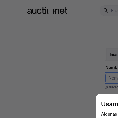
Auctionet.com
Inici
Nomb
¿Quier
Correo
Usam
Algunas 