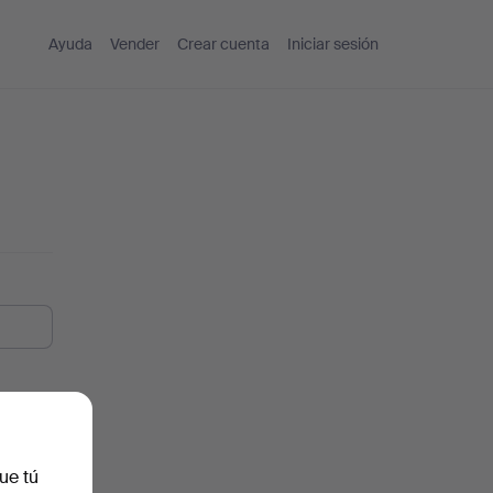
Ayuda
Vender
Crear cuenta
Iniciar sesión
ue tú