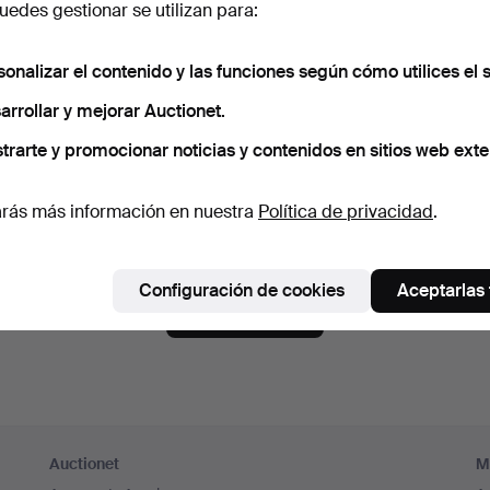
edes gestionar se utilizan para:
aseña
Mostrar con
sonalizar el contenido y las funciones según cómo utilices el s
arrollar y mejorar Auctionet.
críbete a la newsletter de Auctionet.
(opcional)
trarte y promocionar noticias y contenidos en sitios web exte
 encontrarás consejos de nuestros expertos, lotes seleccionados e inspi
mbias de opinión, puedes darte de baja muy fácilmente.
rás más información en nuestra
Política de privacidad
.
 mayor de 18 años y acepto los
términos y condiciones de u
mo que he leído la
política de privacidad
.
Configuración de cookies
Aceptarlas
Crear cuenta
Auctionet
M