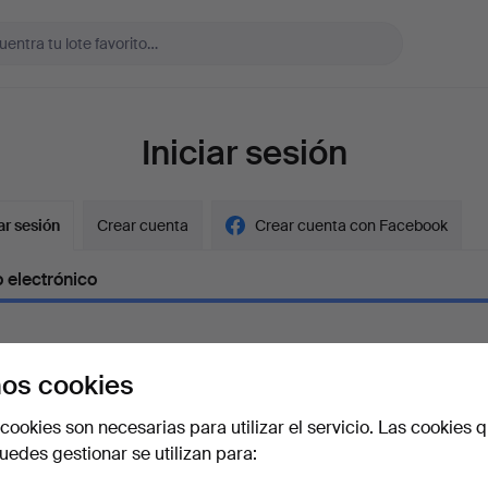
Iniciar sesión
ar sesión
Crear cuenta
Crear cuenta con Facebook
 electrónico
os cookies
aseña
Mostrar con
cookies son necesarias para utilizar el servicio. Las cookies q
edes gestionar se utilizan para:
vidado la contraseña?