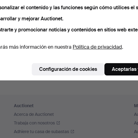
cuérdame
sonalizar el contenido y las funciones según cómo utilices el s
arrollar y mejorar Auctionet.
Iniciar sesión
trarte y promocionar noticias y contenidos en sitios web exte
o iniciar sesión a través de Facebook
rás más información en nuestra
Política de privacidad
.
Continuar con Facebook
Configuración de cookies
Aceptarlas
Auctionet
M
Acerca de Auctionet
A
Trabaja con nosotros
A
Adhiere tu casa de subastas
A