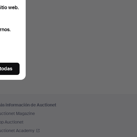
itio web.
rnos.
 todas
ás información de Auctionet
uctionet Magazine
pp Auctionet
uctionet Academy