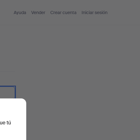
Ayuda
Vender
Crear cuenta
Iniciar sesión
traseña.
ue tú