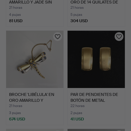
AMARILLO Y JADE SIN
ORO DE 14 QUILATES DE
MARCAR…
LE…
21 horas
21 horas
4 pujas
5 pujas
81 USD
304 USD
Lote
seleccionado
BROCHE 'LIBÉLULA' EN
PAR DE PENDIENTES DE
ORO AMARILLO Y
BOTÓN DE METAL
BLANCO…
AMARIL…
21 horas
22 horas
3 pujas
2 pujas
674 USD
41 USD