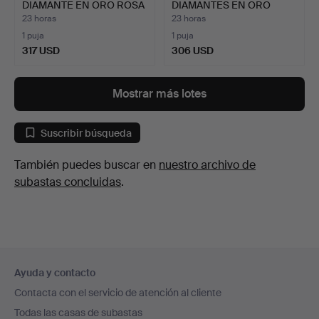
DIAMANTE EN ORO ROSA
DIAMANTES EN ORO
DE 18K…
AMA…
23 horas
23 horas
1 puja
1 puja
317 USD
306 USD
Mostrar más lotes
Suscribir búsqueda
También puedes buscar en
nuestro archivo de
subastas concluidas
.
Navegación
Ayuda y contacto
en
Contacta con el servicio de atención al cliente
el
Todas las casas de subastas