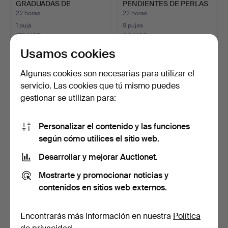
GRADUADAS DE
PENDIENTES DE PERLAS
LONGITUD ÓPE…
…
22 horas
22 horas
1 puja
9 pujas
174 USD
88 USD
Usamos cookies
Algunas cookies son necesarias para utilizar el
servicio. Las cookies que tú mismo puedes
gestionar se utilizan para:
Personalizar el contenido y las funciones
según cómo utilices el sitio web.
Desarrollar y mejorar Auctionet.
TRES COLLARES DE
BROCHE DE METAL
CUENTAS DIVERSOS,
AMARILLO CON FORMA
Mostrarte y promocionar noticias y
AMATIST…
DE UVAS…
22 horas
22 horas
contenidos en sitios web externos.
Estimación
Estimación
135 USD
81 USD
Encontrarás más información en nuestra
Política