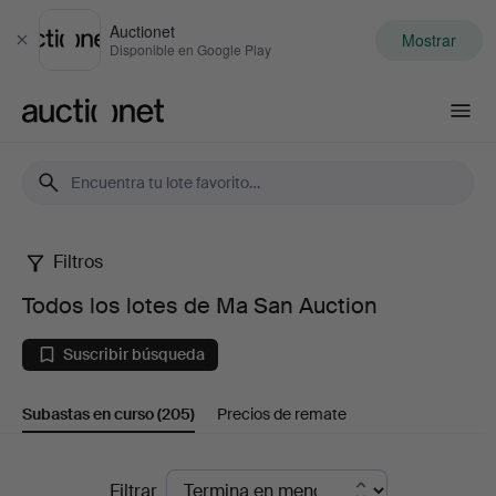
Auctionet
Mostrar
Cerrar
Disponible en Google Play
Auctionet.com
Filtros
Todos
Todos los lotes de Ma San Auction
los
Suscribir búsqueda
lotes
Subastas en curso
(205)
Precios de remate
de
Ma
Subastas
Filtrar