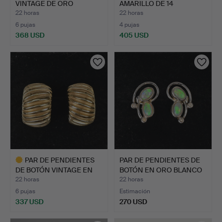
VINTAGE DE ORO
AMARILLO DE 14
AMARILLO …
QUILATES, MÉX…
22 horas
22 horas
6 pujas
4 pujas
368 USD
405 USD
PAR DE PENDIENTES
PAR DE PENDIENTES DE
DE BOTÓN VINTAGE EN
BOTÓN EN ORO BLANCO
ORO …
D…
22 horas
22 horas
6 pujas
Estimación
337 USD
270 USD
Lote