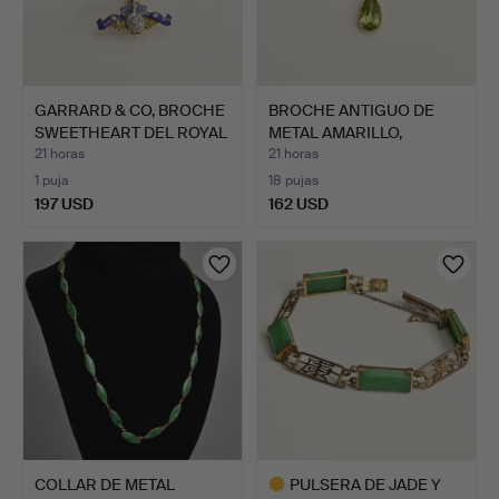
GARRARD & CO, BROCHE
BROCHE ANTIGUO DE
SWEETHEART DEL ROYAL
METAL AMARILLO,
…
PERIDOTO…
21 horas
21 horas
1 puja
18 pujas
197 USD
162 USD
COLLAR DE METAL
PULSERA DE JADE Y