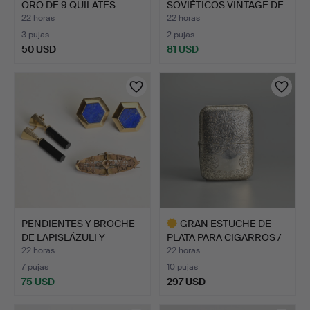
ORO DE 9 QUILATES
SOVIÉTICOS VINTAGE DE
CON…
ÁMB…
22 horas
22 horas
3 pujas
2 pujas
50 USD
81 USD
Lote
seleccionado
PENDIENTES Y BROCHE
GRAN ESTUCHE DE
DE LAPISLÁZULI Y
PLATA PARA CIGARROS /
ÓNICE…
CIGA…
22 horas
22 horas
7 pujas
10 pujas
75 USD
297 USD
Lote