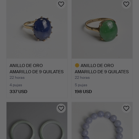
seleccionado
ANILLO DE ORO
ANILLO DE ORO
AMARILLO DE 9 QUILATES
AMARILLO DE 9 QUILATES
CON Z…
CON J…
22 horas
22 horas
4 pujas
5 pujas
337 USD
198 USD
Lote
seleccionado