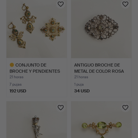
seleccionado
seleccionado
CONJUNTO DE
ANTIGUO BROCHE DE
BROCHE Y PENDIENTES
METAL DE COLOR ROSA
ANTIGUOS D…
CON …
21 horas
21 horas
7 pujas
1 puja
192 USD
34 USD
Lote
seleccionado