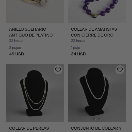
ANILLO SOLITARIO
COLLAR DE AMATISTAS
ANTIGUO DE PLATINO
CON CIERRE DE ORO
CON DI…
AMAR…
22 horas
22 horas
3 pujas
1 puja
49 USD
34 USD
COLLAR DE PERLAS
CONJUNTO DE COLLAR Y