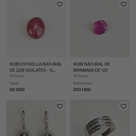
RUBÍ ESTRELLA NATURAL
RUBÍ NATURAL DE
DE 2,08 QUILATES – S…
BIRMANIA DE 1,01
QUILATES …
23 horas
23 horas
1 puja
Estimación
36 USD
203 USD