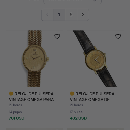
en
San
1
5
curso
Auction
RELOJ DE PULSERA
RELOJ DE PULSERA
VINTAGE OMEGA PARA
VINTAGE OMEGA DE
DAMA E…
VILLE DE…
21 horas
21 horas
14 pujas
17 pujas
701 USD
432 USD
Lote
Lote