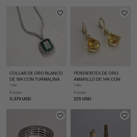
COLLAR DE ORO BLANCO
PENDIENTES DE ORO
DE 18K CON TURMALINA
AMARILLO DE 14K CON
…
CITR…
1 día
1 día
5 pujas
2 pujas
5.379 USD
225 USD