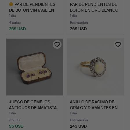
PAR DE PENDIENTES
PAR DE PENDIENTES DE
DE BOTÓN VINTAGE EN
BOTÓN EN ORO BLANCO
ORO …
D…
1 día
1 día
4 pujas
Estimación
269 USD
269 USD
Lote
seleccionado
JUEGO DE GEMELOS
ANILLO DE RACIMO DE
ANTIGUOS DE AMATISTA,
OPALO Y DIAMANTES EN
PRO…
O…
1 día
1 día
7 pujas
Estimación
95 USD
243 USD