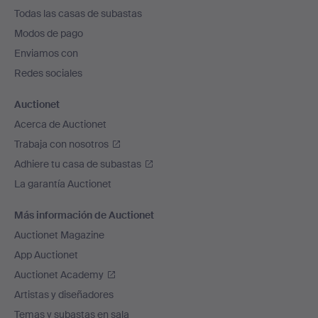
el
Todas las casas de subastas
pie
Modos de pago
de
Enviamos con
página
Redes sociales
Auctionet
Acerca de Auctionet
Trabaja con nosotros
Adhiere tu casa de subastas
La garantía Auctionet
Más información de Auctionet
Auctionet Magazine
App Auctionet
Auctionet Academy
Artistas y diseñadores
Temas y subastas en sala