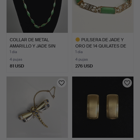
COLLAR DE METAL
PULSERA DE JADE Y
AMARILLO Y JADE SIN
ORO DE 14 QUILATES DE
MARCAR…
LE…
1 día
1 día
4 pujas
4 pujas
81 USD
276 USD
Lote
seleccionado