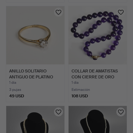
ANILLO SOLITARIO
COLLAR DE AMATISTAS
ANTIGUO DE PLATINO
CON CIERRE DE ORO
CON DI…
AMAR…
1 día
1 día
3 pujas
Estimación
49 USD
108 USD