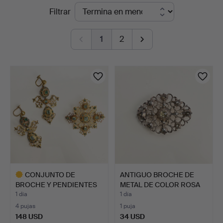
Subastas
Filtrar
Ma
en
San
1
2
curso
Auction
CONJUNTO DE
ANTIGUO BROCHE DE
BROCHE Y PENDIENTES
METAL DE COLOR ROSA
ANTIGUOS D…
CON …
1 día
1 día
4 pujas
1 puja
148 USD
34 USD