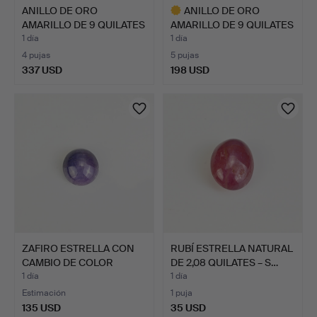
ANILLO DE ORO
ANILLO DE ORO
AMARILLO DE 9 QUILATES
AMARILLO DE 9 QUILATES
CON Z…
CON J…
1 día
1 día
4 pujas
5 pujas
337 USD
198 USD
Lote
seleccionado
ZAFIRO ESTRELLA CON
RUBÍ ESTRELLA NATURAL
CAMBIO DE COLOR
DE 2,08 QUILATES – S…
NATURA…
1 día
1 día
Estimación
1 puja
135 USD
35 USD