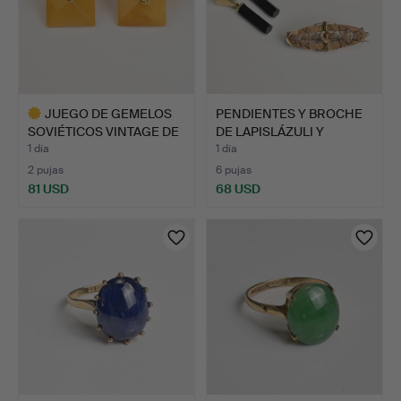
JUEGO DE GEMELOS
PENDIENTES Y BROCHE
SOVIÉTICOS VINTAGE DE
DE LAPISLÁZULI Y
ÁMB…
ÓNICE…
1 día
1 día
2 pujas
6 pujas
81 USD
68 USD
Lote
seleccionado