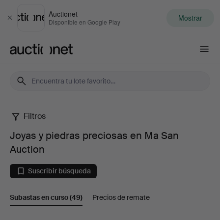
Auctionet
Mostrar
Cerrar
Disponible en Google Play
Auctionet.com
Filtros
Joyas
Joyas y piedras preciosas en Ma San
y
Auction
piedras
Suscribir búsqueda
preciosas
Subastas en curso
(49)
Precios de remate
en