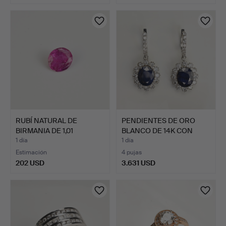
RUBÍ NATURAL DE
PENDIENTES DE ORO
BIRMANIA DE 1,01
BLANCO DE 14K CON
QUILATES …
ZAFIRO…
1 día
1 día
Estimación
4 pujas
202 USD
3.631 USD