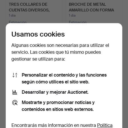
TRES COLLARES DE
BROCHE DE METAL
CUENTAS DIVERSOS,
AMARILLO CON FORMA
AMATIST…
DE UVAS…
1 día
1 día
Estimación
Estimación
135 USD
81 USD
Usamos cookies
Algunas cookies son necesarias para utilizar el
servicio. Las cookies que tú mismo puedes
gestionar se utilizan para:
Personalizar el contenido y las funciones
según cómo utilices el sitio web.
Desarrollar y mejorar Auctionet.
TRES COLLARES DE
COLGANTE DE CORAZÓN
Mostrarte y promocionar noticias y
CUENTAS DE ÁMBAR.
LALIQUE, PULSERA DE
contenidos en sitios web externos.
GR…
1 día
1 día
Estimación
3 pujas
68 USD
42 USD
Encontrarás más información en nuestra
Política