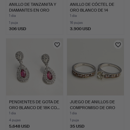
ANILLO DE TANZANITA Y
ANILLO DE CÓCTEL DE
DIAMANTES EN ORO
ORO BLANCO DE 14
AMA…
QUILA…
1 día
1 día
1 puja
16 pujas
306 USD
3.900 USD
PENDIENTES DE GOTA DE
JUEGO DE ANILLOS DE
ORO BLANCO DE 18K CO…
COMPROMISO DE ORO
BLAN…
1 día
1 día
4 pujas
1 puja
5.648 USD
35 USD