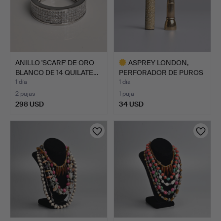
ANILLO 'SCARF' DE ORO
ASPREY LONDON,
BLANCO DE 14 QUILATE…
PERFORADOR DE PUROS
EN ORO …
1 día
1 día
2 pujas
1 puja
298 USD
34 USD
Lote
seleccionado