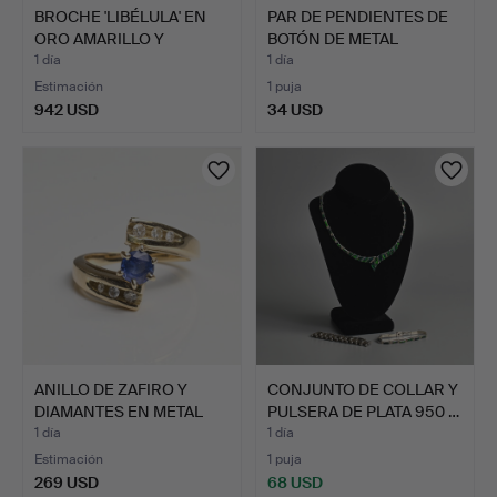
BROCHE 'LIBÉLULA' EN
PAR DE PENDIENTES DE
ORO AMARILLO Y
BOTÓN DE METAL
BLANCO…
AMARIL…
1 día
1 día
Estimación
1 puja
942 USD
34 USD
ANILLO DE ZAFIRO Y
CONJUNTO DE COLLAR Y
DIAMANTES EN METAL
PULSERA DE PLATA 950 …
AMAR…
1 día
1 día
Estimación
1 puja
269 USD
68 USD