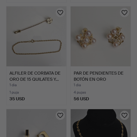
ALFILER DE CORBATA DE
PAR DE PENDIENTES DE
ORO DE 15 QUILATES Y…
BOTÓN EN ORO
AMARILLO…
1 día
1 día
1 puja
4 pujas
35 USD
56 USD