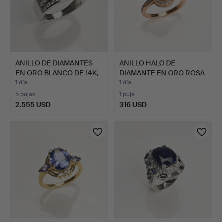
ANILLO DE DIAMANTES
ANILLO HALO DE
EN ORO BLANCO DE 14K,
DIAMANTE EN ORO ROSA
…
DE 18K…
1 día
1 día
5 pujas
1 puja
2.555 USD
316 USD