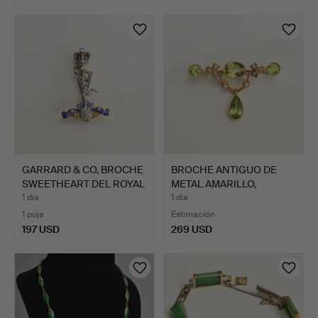
Lote
seleccionado
GARRARD & CO, BROCHE
BROCHE ANTIGUO DE
SWEETHEART DEL ROYAL
METAL AMARILLO,
…
PERIDOTO…
1 día
1 día
1 puja
Estimación
197 USD
269 USD