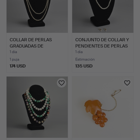
COLLAR DE PERLAS
CONJUNTO DE COLLAR Y
GRADUADAS DE
PENDIENTES DE PERLAS
LONGITUD ÓPE…
…
1 día
1 día
1 puja
Estimación
174 USD
135 USD