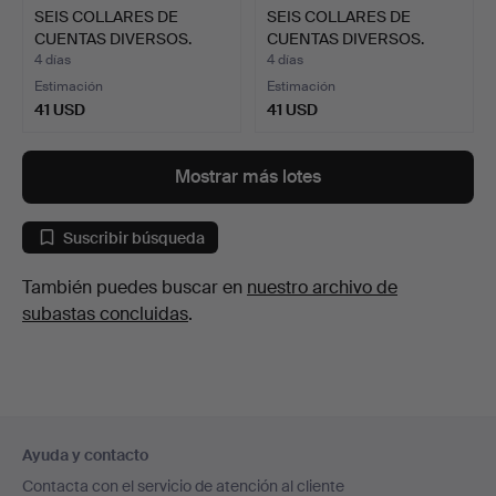
SEIS COLLARES DE
SEIS COLLARES DE
CUENTAS DIVERSOS.
CUENTAS DIVERSOS.
4 días
4 días
Estimación
Estimación
41 USD
41 USD
Mostrar más lotes
Suscribir búsqueda
También puedes buscar en
nuestro archivo de
subastas concluidas
.
Navegación
Ayuda y contacto
en
Contacta con el servicio de atención al cliente