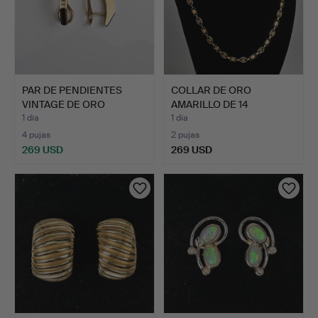
PAR DE PENDIENTES
COLLAR DE ORO
VINTAGE DE ORO
AMARILLO DE 14
AMARILLO …
QUILATES, MÉX…
1 día
1 día
4 pujas
2 pujas
269 USD
269 USD