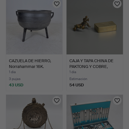
CAZUELA DE HIERRO,
CAJA Y TAPA CHINA DE
Norrahammar 16K.
PAKTONG Y COBRE,
JUNT…
1 día
1 día
3 pujas
Estimación
43 USD
54 USD