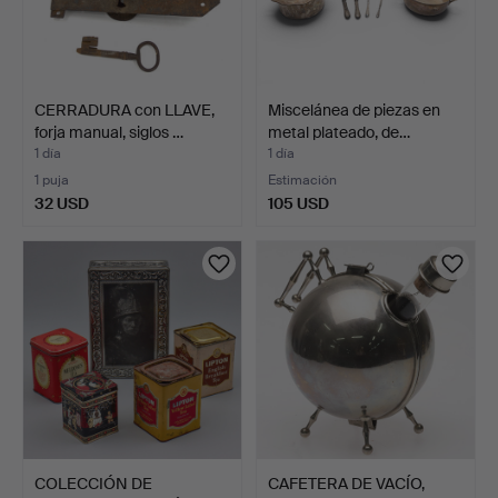
CERRADURA con LLAVE,
Miscelánea de piezas en
forja manual, siglos …
metal plateado, de…
1 día
1 día
1 puja
Estimación
32 USD
105 USD
COLECCIÓN DE
CAFETERA DE VACÍO,