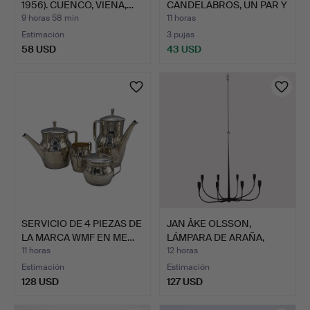
1956). CUENCO, VIENA,…
CANDELABROS, UN PAR Y
BARÓME…
9 horas 58 min
11 horas
Estimación
3 pujas
58 USD
43 USD
SERVICIO DE 4 PIEZAS DE
JAN ÅKE OLSSON,
LA MARCA WMF EN ME…
LÁMPARA DE ARAÑA,
hierro f…
11 horas
12 horas
Estimación
Estimación
128 USD
127 USD