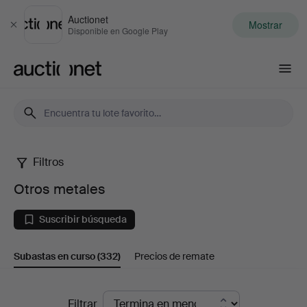
Auctionet
Mostrar
Cerrar
Disponible en Google Play
Auctionet.com
Filtros
Otros
Otros metales
metales
Suscribir búsqueda
Subastas en curso
(332)
Precios de remate
Subastas
Filtrar