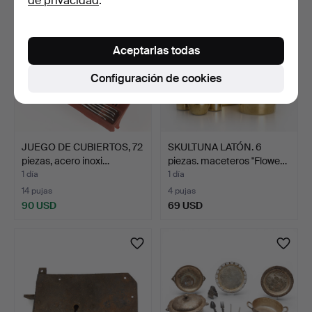
de privacidad
.
Aceptarlas todas
Configuración de cookies
JUEGO DE CUBIERTOS, 72
SKULTUNA LATÓN. 6
piezas, acero inoxi…
piezas. maceteros "Flowe…
1 día
1 día
14 pujas
4 pujas
90 USD
69 USD