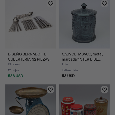
DISEÑO BERNADOTTE,
CAJA DE TABACO, metal,
CUBERTERÍA, 32 PIEZAS.
marcada "INTER BIBE…
…
13 horas
1 día
12 pujas
Estimación
538 USD
53 USD