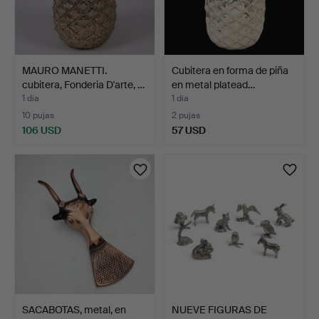
MAURO MANETTI.
Cubitera en forma de piña
cubitera, Fonderia D'arte, …
en metal platead…
1 día
1 día
10 pujas
2 pujas
106 USD
57 USD
SACABOTAS, metal, en
NUEVE FIGURAS DE