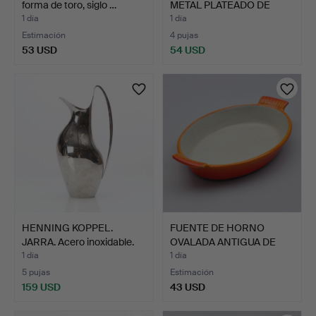
forma de toro, siglo …
METAL PLATEADO DE
ANIMALE…
1 día
1 día
Estimación
4 pujas
53 USD
54 USD
HENNING KOPPEL.
FUENTE DE HORNO
JARRA. Acero inoxidable.
OVALADA ANTIGUA DE
G…
HIERRO …
1 día
1 día
5 pujas
Estimación
159 USD
43 USD