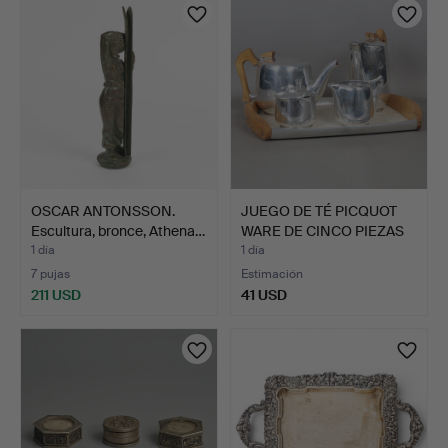
OSCAR ANTONSSON.
JUEGO DE TÉ PICQUOT
Escultura, bronce, Athena…
WARE DE CINCO PIEZAS
(…
1 día
1 día
7 pujas
Estimación
211 USD
41 USD