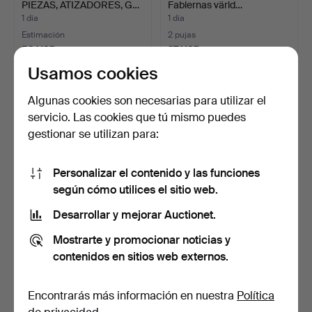
PIEZAS, ATIZADORES, G…
Fablernas värld…
1 día
1 día
Estimación
2 pujas
53 USD
27 USD
Usamos cookies
Algunas cookies son necesarias para utilizar el
servicio. Las cookies que tú mismo puedes
gestionar se utilizan para:
Personalizar el contenido y las funciones
según cómo utilices el sitio web.
Desarrollar y mejorar Auctionet.
FIGURITA. Hierro fundido,
TIJERAS, 5 uds., metal,
"Troll", marcada…
siglos XIX/XX.
Mostrarte y promocionar noticias y
1 día
1 día
contenidos en sitios web externos.
Estimación
Estimación
32 USD
53 USD
Encontrarás más información en nuestra
Política