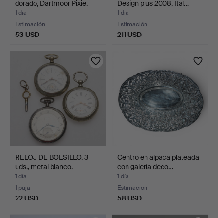
dorado, Dartmoor Pixie.
Design plus 2008, Ital…
1 día
1 día
Estimación
Estimación
53 USD
211 USD
RELOJ DE BOLSILLO. 3
Centro en alpaca plateada
uds., metal blanco.
con galería deco…
1 día
1 día
1 puja
Estimación
22 USD
58 USD