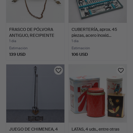
FRASCO DE PÓLVORA
CUBERTERÍA, aprox. 45
ANTIGUO, RECIPIENTE
piezas, acero inoxid…
PARA…
1 día
1 día
Estimación
Estimación
139 USD
106 USD
JUEGO DE CHIMENEA, 4
LATAS, 4 uds., entre otras