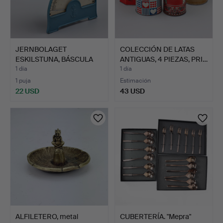
JERNBOLAGET
COLECCIÓN DE LATAS
ESKILSTUNA, BÁSCULA
ANTIGUAS, 4 PIEZAS, PRI…
DE COCINA …
1 día
1 día
1 puja
Estimación
22 USD
43 USD
ALFILETERO, metal
CUBERTERÍA. "Mepra"