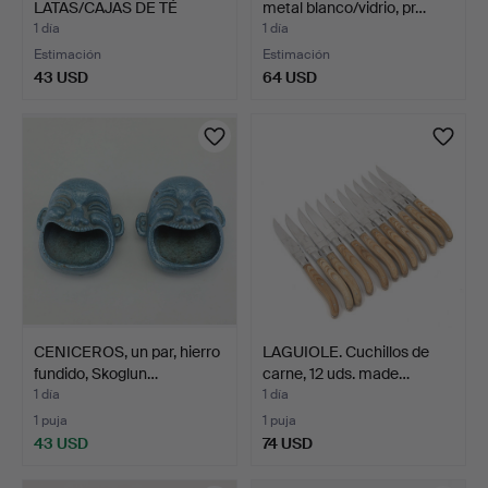
LATAS/CAJAS DE TÉ
metal blanco/vidrio, pr…
ANTIGUAS "L…
1 día
1 día
Estimación
Estimación
43 USD
64 USD
CENICEROS, un par, hierro
LAGUIOLE. Cuchillos de
fundido, Skoglun…
carne, 12 uds. made…
1 día
1 día
1 puja
1 puja
43 USD
74 USD