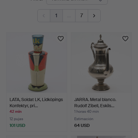
en
1
…
7
curso
LATA, Soldat LK, Lidköpings
JARRA. Metal blanco.
Konfektyr, pri…
Rudolf Zibell, Eskils…
42 min
1 horas 40 min
12 pujas
Estimación
101 USD
64 USD