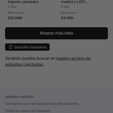
ingleses, plateados.
madera y LATÓ…
2 días
2 días
Estimación
Estimación
232 USD
53 USD
Mostrar más lotes
Suscribir búsqueda
También puedes buscar en
nuestro archivo de
subastas concluidas
.
Navegación
Ayuda y contacto
en
Contacta con el servicio de atención al cliente
el
Todas las casas de subastas