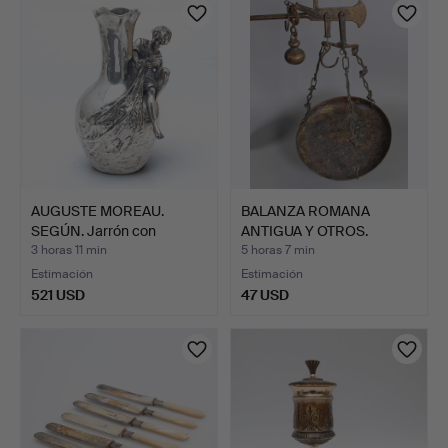
AUGUSTE MOREAU.
BALANZA ROMANA
SEGÚN. Jarrón con
ANTIGUA Y OTROS.
pescador.
3 horas 11 min
5 horas 7 min
Estimación
Estimación
521 USD
47 USD