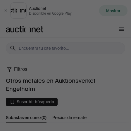
Auctionet
Mostrar
Cerrar
Disponible en Google Play
Auctionet.com
Filtros
Otros
Otros metales en Auktionsverket
metales
Engelholm
en
Suscribir búsqueda
Auktionsverket
Subastas en curso
(0)
Precios de remate
Engelholm