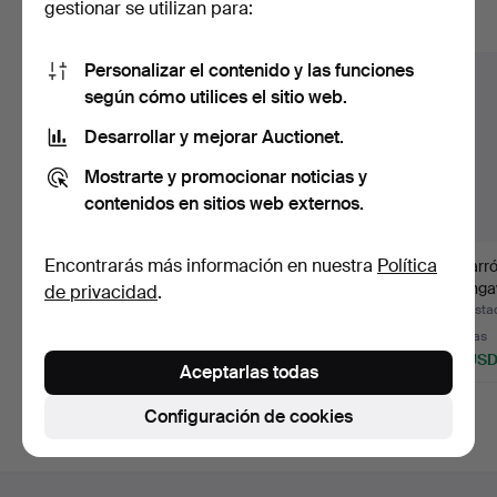
gestionar se utilizan para:
Mostrar todos los lotes
Personalizar el contenido y las funciones
según cómo utilices el sitio web.
Desarrollar y mejorar Auctionet.
Mostrarte y promocionar noticias y
contenidos en sitios web externos.
Encontrarás más información en nuestra
Política
WALTER BOSSE. 1904-
PARAGÜERO, estilo Art
Un jarr
1979. Gato, bronce,
Nouveau.
«Kunga
de privacidad
.
par…
de Ysta
Subastado 9 jun 2026
Subastado 13 abr 2026
Subasta
3 pujas
Estimación
3 pujas
64 USD
106 USD
53 US
Aceptarlas todas
Configuración de cookies
Navegación