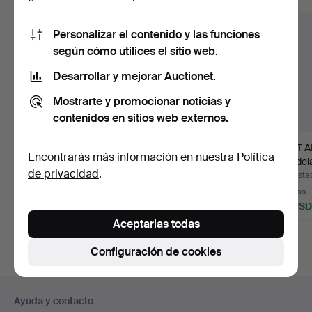
Personalizar el contenido y las funciones
según cómo utilices el sitio web.
Desarrollar y mejorar Auctionet.
Mostrarte y promocionar noticias y
contenidos en sitios web externos.
"Hurricane", par de
Pareja de apliques
JUST 
Encontrarás más información en nuestra
Política
candeleros de latón, s…
franceses de metal
Candela
de privacidad
.
dora…
de disc
Subastado 18 jul 2026
Subastado 1 jul 2026
Subasta
1 puja
9 pujas
3 pujas
47 USD
232 USD
62 USD
Aceptarlas todas
Configuración de cookies
Navegación
Ayuda y contacto
en