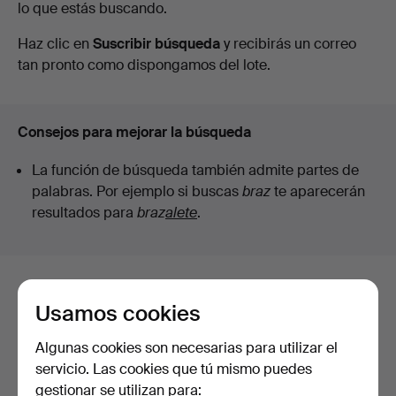
lo que estás buscando.
en
Haz clic en
Suscribir búsqueda
y recibirás un correo
curso
tan pronto como dispongamos del lote.
Consejos para mejorar la búsqueda
La función de búsqueda también admite partes de
palabras. Por ejemplo si buscas
braz
te aparecerán
resultados para
braz
alete
.
Estos son los lotes existentes
Usamos cookies
nuestro archivo que coinciden con
Algunas cookies son necesarias para utilizar el
tu búsqueda.
servicio. Las cookies que tú mismo puedes
gestionar se utilizan para:
Mostrar todos los lotes