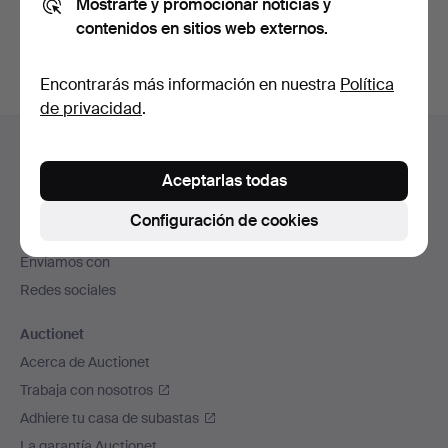
Mostrarte y promocionar noticias y
subastas concluidas
.
contenidos en sitios web externos.
Encontrarás más información en nuestra
Política
de privacidad
.
Navegación
Ayuda y contacto
en
Contacta con el servicio de atención al cliente
Aceptarlas todas
el
Todas las casas de subastas
pie
Configuración de cookies
Modos de pago
de
Enviamos con
página
Redes sociales
Auctionet
Acerca de Auctionet
Trabaja con nosotros
Adhiere tu casa de subastas
La garantía Auctionet