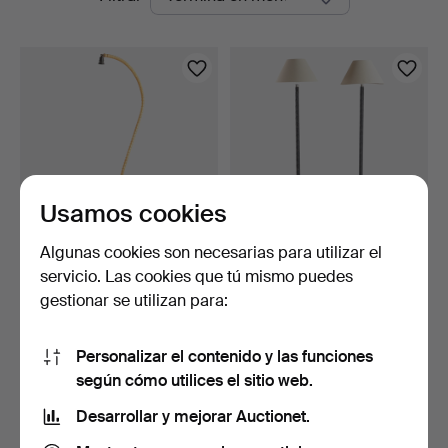
en
Auktioner
curso
Usamos cookies
Algunas cookies son necesarias para utilizar el
Lámpara de pie Art Déco
JO HAMMERBORG (1920-
servicio. Las cookies que tú mismo puedes
con cuello de cisn…
1982). Lámparas de pi…
gestionar se utilizan para:
9 días
9 días
2 pujas
3 pujas
55 USD
86 USD
Personalizar el contenido y las funciones
según cómo utilices el sitio web.
Suscribir búsqueda
Desarrollar y mejorar Auctionet.
También puedes buscar en
nuestro archivo de