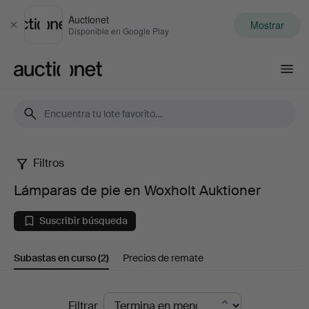
Auctionet
Mostrar
Cerrar
Disponible en Google Play
Auctionet.com
Filtros
Lámparas
Lámparas de pie en Woxholt Auktioner
de
Suscribir búsqueda
pie
Subastas en curso
(2)
Precios de remate
en
Woxholt
Subastas
Filtrar