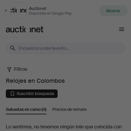
Auctionet
Mostrar
Cerrar
Disponible en Google Play
Auctionet.com
Filtros
Relojes
Relojes en Colombos
en
Suscribir búsqueda
Colombos
Subastas en curso
(0)
Precios de remate
Subastas
Lo sentimos, no tenemos ningún lote que coincida con