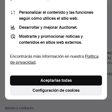
Personalizar el contenido y las funciones
según cómo utilices el sitio web.
Desarrollar y mejorar Auctionet.
Mostrarte y promocionar noticias y
contenidos en sitios web externos.
Rolex Submariner
GEORGE NELSON.
GEORG
Encontrarás más información en nuestra
Política
5512.
RELOJ DE BOLAS.
RELOJ
de privacidad
.
Subastado 3 jun 2026
Subastado 28 feb 2026
Subastad
Estimación
1 puja
1 puja
25.435 USD
243 USD
290 U
Aceptarlas todas
Configuración de cookies
Navegación
Ayuda y contacto
en