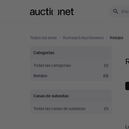
Auctionet.com
Todos los lotes
/
Rumsey’s Auctioneers
/
Relojes
Relojes
Categorías
en
Todas las categorías
(0)
Relojes
(0)
Rumsey’s
Auctioneers
Casas de subastas
Todas las casas de subastas
(0)
S
L