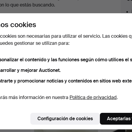
en
on lo que estás buscando.
urso
az clic en
Suscribir búsqueda
y recibirás un
os cookies
orreo tan pronto como dispongamos del lote.
cookies son necesarias para utilizar el servicio. Las cookies q
edes gestionar se utilizan para:
sonalizar el contenido y las funciones según cómo utilices el s
 nuestro archivo que coinciden con tu b
arrollar y mejorar Auctionet.
trarte y promocionar noticias y contenidos en sitios web exte
rás más información en nuestra
Política de privacidad
.
Configuración de cookies
Aceptarlas