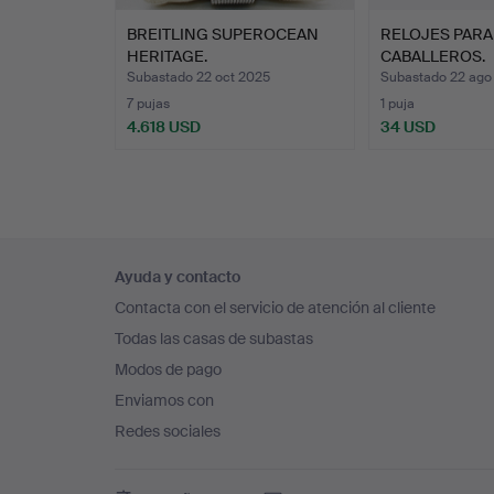
BREITLING SUPEROCEAN
RELOJES PARA
HERITAGE.
CABALLEROS.
Subastado 22 oct 2025
Subastado 22 ago
7 pujas
1 puja
4.618 USD
34 USD
Navegación
Ayuda y contacto
en
Contacta con el servicio de atención al cliente
el
Todas las casas de subastas
pie
Modos de pago
de
Enviamos con
página
Redes sociales