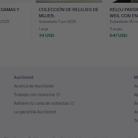
 DAMAS Y
COLECCIÓN DE RELOJES DE
RELOJ PARS
MUJER.
WEIL CON E
 2025
Subastado 7 jun 2025
Subastado 30 m
1 puja
11 pujas
34 USD
647 USD
Auctionet
M
Acerca de Auctionet
A
Trabaja con nosotros
A
Adhiere tu casa de subastas
A
La garantía Auctionet
Ar
T