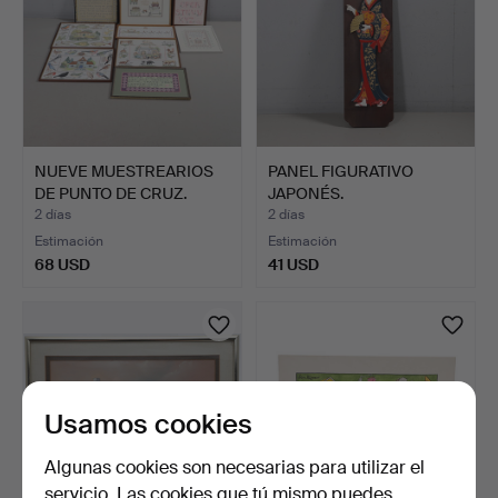
NUEVE MUESTREARIOS
PANEL FIGURATIVO
DE PUNTO DE CRUZ.
JAPONÉS.
2 días
2 días
Estimación
Estimación
68 USD
41 USD
Usamos cookies
Algunas cookies son necesarias para utilizar el
servicio. Las cookies que tú mismo puedes