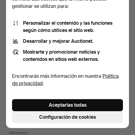
gestionar se utilizan para:
E THOMPSON, BARCO
JOHN RICHARDS. SI
PESQUERO Y VIVIENDA.
MOMENTUM REQUIRIS,
Personalizar el contenido y las funciones
CIRCU…
3 días
5 días
según cómo utilices el sitio web.
Estimación
Estimación
54 USD
41 USD
Desarrollar y mejorar Auctionet.
Mostrarte y promocionar noticias y
contenidos en sitios web externos.
Encontrarás más información en nuestra
Política
de privacidad
.
Aceptarlas todas
THE CORAL REEF.
Configuración de cookies
5 días
Estimación