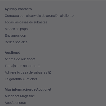
Navegación
Ayuda y contacto
en
Contacta con el servicio de atención al cliente
el
Todas las casas de subastas
pie
Modos de pago
de
Enviamos con
página
Redes sociales
Auctionet
Acerca de Auctionet
Trabaja con nosotros
Adhiere tu casa de subastas
La garantía Auctionet
Más información de Auctionet
Auctionet Magazine
App Auctionet