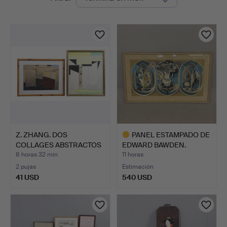
en
curso
Z. ZHANG. DOS
PANEL ESTAMPADO DE
COLLAGES ABSTRACTOS
EDWARD BAWDEN.
SIN TÍTU…
8 horas 32 min
11 horas
2 pujas
Estimación
41 USD
540 USD
Lote
seleccionado