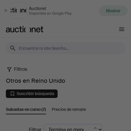
Auctionet
Mostrar
Cerrar
Disponible en Google Play
Auctionet.com
Filtros
Otros
Otros en Reino Unido
en
Suscribir búsqueda
Reino
Subastas en curso
(7)
Precios de remate
Unido
Subastas
Filtrar