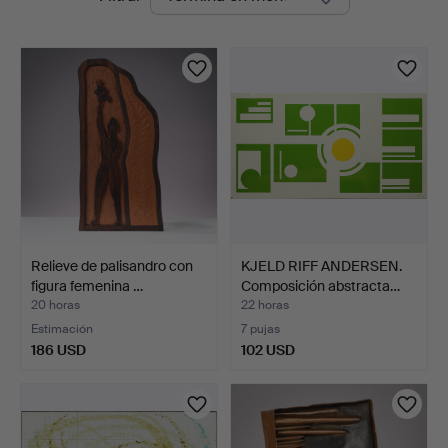
en
curso
Relieve de palisandro con
KJELD RIFF ANDERSEN.
figura femenina …
Composición abstracta…
20 horas
22 horas
Estimación
7 pujas
186 USD
102 USD