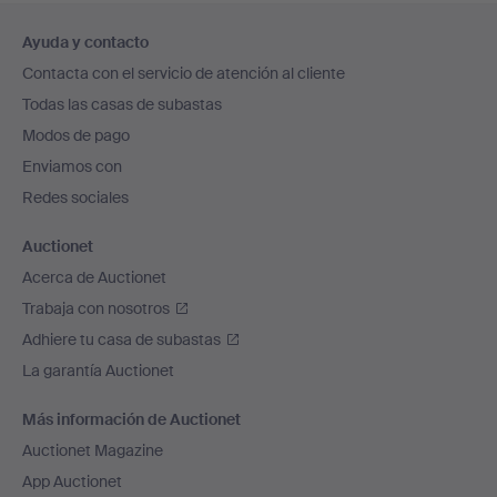
Navegación
Ayuda y contacto
en
Contacta con el servicio de atención al cliente
el
Todas las casas de subastas
pie
Modos de pago
de
Enviamos con
página
Redes sociales
Auctionet
Acerca de Auctionet
Trabaja con nosotros
Adhiere tu casa de subastas
La garantía Auctionet
Más información de Auctionet
Auctionet Magazine
App Auctionet