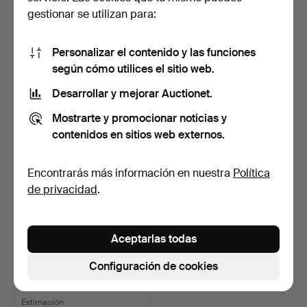
gestionar se utilizan para:
HENRI MATISSE (1869-
Relieve de pared de vidrio
1954). SEGÚN. «The Kin…
con trozos de p…
Personalizar el contenido y las funciones
6 días
10 días
según cómo utilices el sitio web.
Estimación
Estimación
232 USD
232 USD
Desarrollar y mejorar Auctionet.
Mostrarte y promocionar noticias y
contenidos en sitios web externos.
Encontrarás más información en nuestra
Política
de privacidad
.
Aceptarlas todas
UBEKENDT KUNSTNER.
Configuración de cookies
Composición en relieve,…
10 días
Estimación