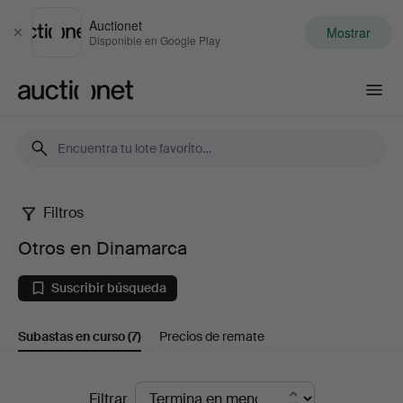
Auctionet
Mostrar
Cerrar
Disponible en Google Play
Auctionet.com
Filtros
Otros
Otros en Dinamarca
en
Suscribir búsqueda
Dinamarca
Subastas en curso
(7)
Precios de remate
Subastas
Filtrar