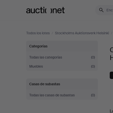
Auctionet.com
Todos los lotes
/
Stockholms Auktionsverk Helsinki
/
Cómodas
Categorías
en
H
Todas las categorías
(0)
Muebles
(0)
Stockholms
Auktionsverk
Casas de subastas
Helsinki
Todas las casas de subastas
(0)
S
L