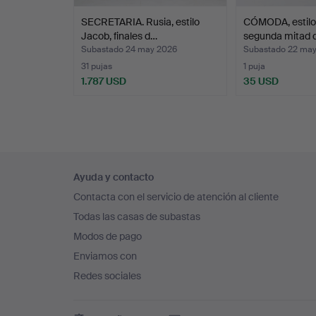
SECRETARIA. Rusia, estilo
CÓMODA, estilo
Jacob, finales d…
segunda mitad d
Subastado 24 may 2026
Subastado 22 ma
31 pujas
1 puja
1.787 USD
35 USD
Navegación
Ayuda y contacto
en
Contacta con el servicio de atención al cliente
el
Todas las casas de subastas
pie
Modos de pago
de
Enviamos con
página
Redes sociales