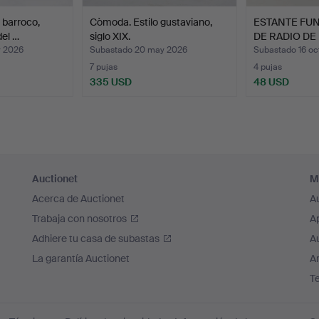
 barroco,
Còmoda. Estilo gustaviano,
ESTANTE FUN
el …
siglo XIX.
DE RADIO DE
y 2026
Subastado 20 may 2026
Subastado 16 oc
7 pujas
4 pujas
335 USD
48 USD
Auctionet
M
Acerca de Auctionet
A
Trabaja con nosotros
A
Adhiere tu casa de subastas
A
La garantía Auctionet
Ar
T