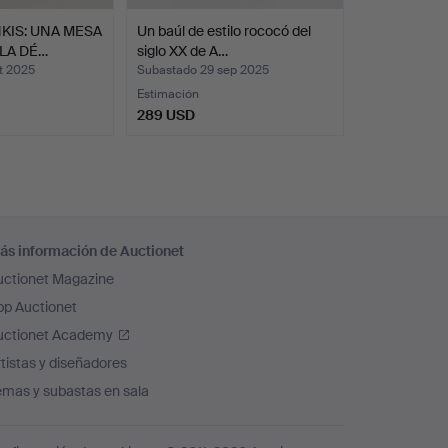
KIS: UNA MESA
Un baúl de estilo rococó del
 LA DÉ…
siglo XX de A…
t 2025
Subastado 29 sep 2025
Estimación
289 USD
ás información de Auctionet
uctionet Magazine
pp Auctionet
uctionet Academy
tistas y diseñadores
emas y subastas en sala