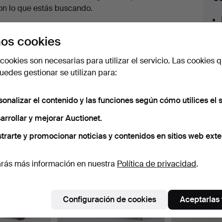
en
on lo que estás buscando.
urso
az clic en
Suscribir búsqueda
y recibirás un
os cookies
orreo tan pronto como dispongamos del lote.
cookies son necesarias para utilizar el servicio. Las cookies q
edes gestionar se utilizan para:
sonalizar el contenido y las funciones según cómo utilices el s
 nuestro archivo que coinciden con tu b
arrollar y mejorar Auctionet.
trarte y promocionar noticias y contenidos en sitios web exte
rás más información en nuestra
Política de privacidad
.
Configuración de cookies
Aceptarlas