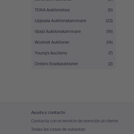
TOKA Auktionshus
(5)
Uppsala Auktionskammare
(22)
Växjö Auktionskammare
(19)
Woxholt Auktioner
(14)
Young's Auctions
(7)
Örebro Stadsauktioner
(2)
Navegación
Ayuda y contacto
en
Contacta con el servicio de atención al cliente
el
Todas las casas de subastas
pie