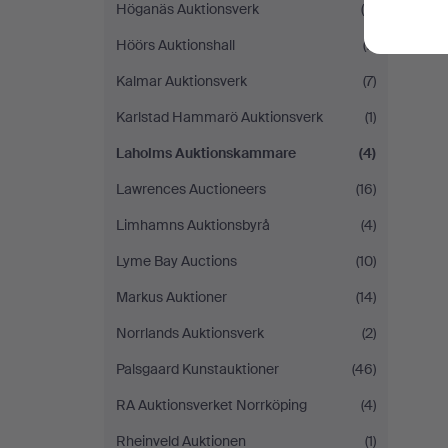
Höganäs Auktionsverk
(5)
Höörs Auktionshall
(7)
Kalmar Auktionsverk
(7)
Karlstad Hammarö Auktionsverk
(1)
Laholms Auktionskammare
(4)
Lawrences Auctioneers
(16)
Limhamns Auktionsbyrå
(4)
Lyme Bay Auctions
(10)
Markus Auktioner
(14)
Norrlands Auktionsverk
(2)
Palsgaard Kunstauktioner
(46)
RA Auktionsverket Norrköping
(4)
Rheinveld Auktionen
(1)