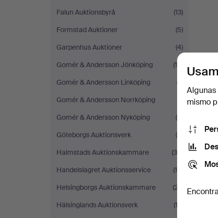
Falun Auktionsbyrå
(13)
Formstad Auktioner
(5)
Garpenhus Auktioner
(4)
Gomér & Andersson Jönköping
(14)
Usam
Gomér & Andersson Linköping
(7)
Algunas 
Gomér & Andersson Norrköping
(1)
mismo pu
Gomér & Andersson Nyköping
(4)
Per
Göteborgs Auktionsverk
(9)
Des
Halmstads Auktionskammare
(30)
Mos
Handelslagret Auktionsservice
(15)
Helsingborgs Auktionskammare
(27)
Encontra
Hälsinglands Auktionsverk
(12)