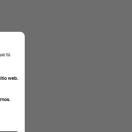
ue tú
itio web.
rnos.