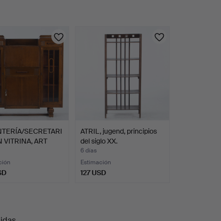
NTERÍA/SECRETARI
ATRIL, jugend, principios
 VITRINA, ART
del siglo XX.
6 días
ción
Estimación
SD
127 USD
uidas
.