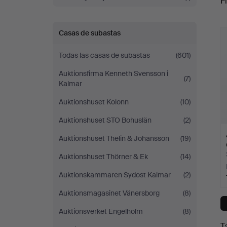
Fi
c
Casas de subastas
Todas las casas de subastas
(601)
Auktionsfirma Kenneth Svensson i
(7)
Kalmar
Auktionshuset Kolonn
(10)
Auktionshuset STO Bohuslän
(2)
Auktionshuset Thelin & Johansson
(19)
Auktionshuset Thörner & Ek
(14)
Auktionskammaren Sydost Kalmar
(2)
Auktionsmagasinet Vänersborg
(8)
Auktionsverket Engelholm
(8)
T