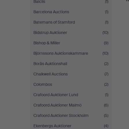
Balclis
(1)
Barcelona Auctions
(1)
Batemans of Stamford
(1)
Bidstrup Auktioner
(10)
Bishop & Miller
(9)
Björnssons Auktionskammare
(10)
Borås Auktionshall
(2)
Chalkwell Auctions
(7)
Colombos
(2)
Crafoord Auktioner Lund
(1)
Crafoord Auktioner Malmö
(6)
Crafoord Auktioner Stockholm
(5)
Ekenbergs Auktioner
(4)