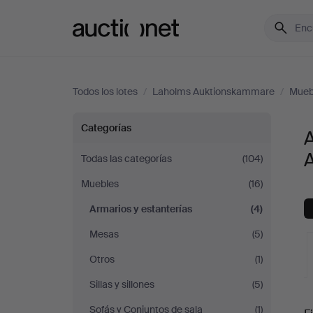
Auctionet.com
Todos los lotes
/
Laholms Auktionskammare
/
Mueb
Armarios
Categorías
A
y
Todas las categorías
(104)
Muebles
(16)
estanterías
Armarios y estanterías
(4)
en
Mesas
(5)
Laholms
Otros
(1)
Sillas y sillones
(5)
Auktionskammare
S
Sofás y Conjuntos de sala
(1)