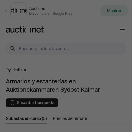
Auctionet
Mostrar
Cerrar
Disponible en Google Play
Auctionet.com
Filtros
Armarios
Armarios y estanterías en
y
Auktionskammaren Sydost Kalmar
estanterías
Suscribir búsqueda
en
Subastas en curso
(5)
Precios de remate
Auktionskammaren