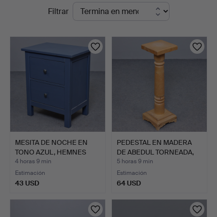
Subastas
Filtrar
Sydost
en
Kalmar
curso
MESITA DE NOCHE EN
PEDESTAL EN MADERA
TONO AZUL, HEMNES
DE ABEDUL TORNEADA,
IKEA,…
SIG…
4 horas 9 min
5 horas 9 min
Estimación
Estimación
43 USD
64 USD