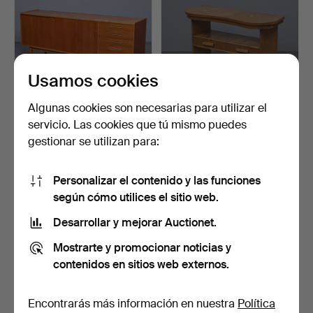
Usamos cookies
Algunas cookies son necesarias para utilizar el
servicio. Las cookies que tú mismo puedes
APARADOR, TECA,
TOCADOR, CHAPADO EN
gestionar se utilizan para:
DÉCADA DE 1950/1960.
OLMO, 2 CAJONES,
DÉCAD…
6 días
6 días
1 puja
Estimación
Personalizar el contenido y las funciones
22 USD
53 USD
según cómo utilices el sitio web.
Desarrollar y mejorar Auctionet.
Mostrarte y promocionar noticias y
contenidos en sitios web externos.
Encontrarás más información en nuestra
Política