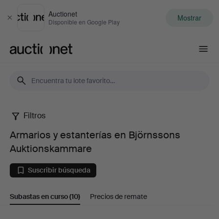
Auctionet
Mostrar
Cerrar
Disponible en Google Play
Auctionet.com
Filtros
Armarios
Armarios y estanterías en Björnssons
y
Auktionskammare
estanterías
Suscribir búsqueda
en
Subastas en curso
(10)
Precios de remate
Björnssons