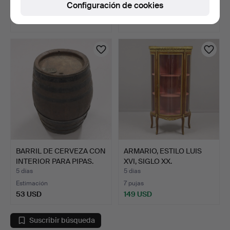
Configuración de cookies
3 pujas
9 pujas
116 USD
170 USD
BARRIL DE CERVEZA CON
ARMARIO, ESTILO LUIS
INTERIOR PARA PIPAS.
XVI, SIGLO XX.
5 días
5 días
Estimación
7 pujas
53 USD
149 USD
Suscribir búsqueda