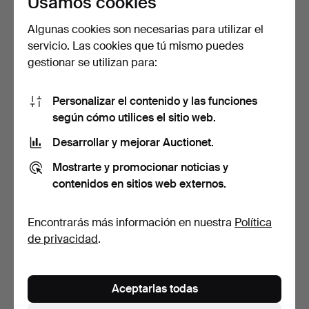
Usamos cookies
Algunas cookies son necesarias para utilizar el
servicio. Las cookies que tú mismo puedes
PERCHERO, DECORATIVO,
VITRINA, ESTILO
gestionar se utilizan para:
ESSEM.
ROCOCÓ.
5 días
5 días
1 puja
12 pujas
Personalizar el contenido y las funciones
32 USD
158 USD
según cómo utilices el sitio web.
Desarrollar y mejorar Auctionet.
Mostrarte y promocionar noticias y
contenidos en sitios web externos.
Encontrarás más información en nuestra
Política
de privacidad
.
VITRINA, ESTILO
VITRINA, ESTILO
Aceptarlas todas
GUSTAVIANO,
GUSTAVIANO.
ALREDEDOR DE 1…
5 días
5 días