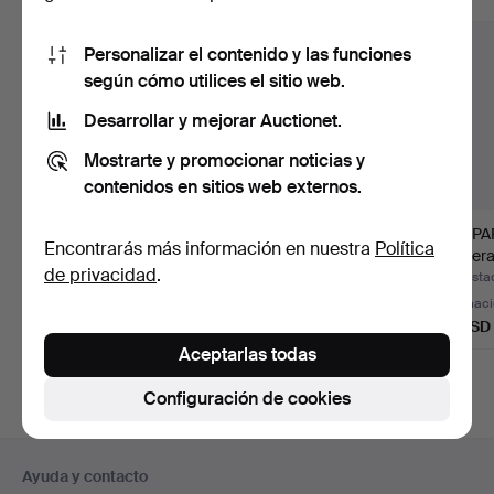
Personalizar el contenido y las funciones
según cómo utilices el sitio web.
Desarrollar y mejorar Auctionet.
Mostrarte y promocionar noticias y
contenidos en sitios web externos.
LÁMPARA DE PIE con
MICHELE DE LUCCHI
LÁMPAR
Encontrarás más información en nuestra
Política
mesa, 2 puntos de luz,
& GIANCARLO
madera 
de privacidad
.
…
FASSINO. Lám…
pantall
Subastado 5 ago 2026
Subastado 23 jul 2026
Subastad
2 pujas
10 pujas
Estimac
43 USD
100 USD
74 USD
Aceptarlas todas
Configuración de cookies
Navegación
Ayuda y contacto
en