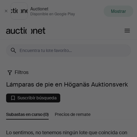
Auctionet
Mostrar
Cerrar
Disponible en Google Play
Auctionet.com
Filtros
Lámparas
Lámparas de pie en Höganäs Auktionsverk
de
Suscribir búsqueda
pie
Subastas en curso
(0)
Precios de remate
en
Höganäs
Subastas
Lo sentimos, no tenemos ningún lote que coincida con