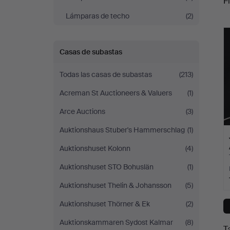
Fi
Lámparas de techo
(2)
c
Casas de subastas
Todas las casas de subastas
(213)
Acreman St Auctioneers & Valuers
(1)
Arce Auctions
(3)
Auktionshaus Stuber's Hammerschlag
(1)
Auktionshuset Kolonn
(4)
Auktionshuset STO Bohuslän
(1)
Auktionshuset Thelin & Johansson
(5)
Auktionshuset Thörner & Ek
(2)
Auktionskammaren Sydost Kalmar
(8)
T