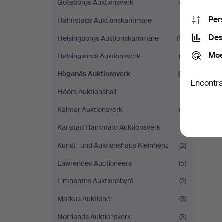
Göteborgs Auktionsverk
(2)
Per
Halmstads Auktionskammare
(7)
Des
Helsingborgs Auktionskammare
(12)
Mos
Hälsinglands Auktionsverk
(4)
Höganäs Auktionsverk
(2)
Encontra
Höörs Auktionshall
(1)
Kalmar Auktionsverk
(4)
Karlstad Hammarö Auktionsverk
(1)
Kunst- und Auktionshaus Kleinhenz
(2)
Lawrences Auctioneers
(5)
Limhamns Auktionsbyrå
(2)
Markus Auktioner
(3)
Norrlands Auktionsverk
(3)