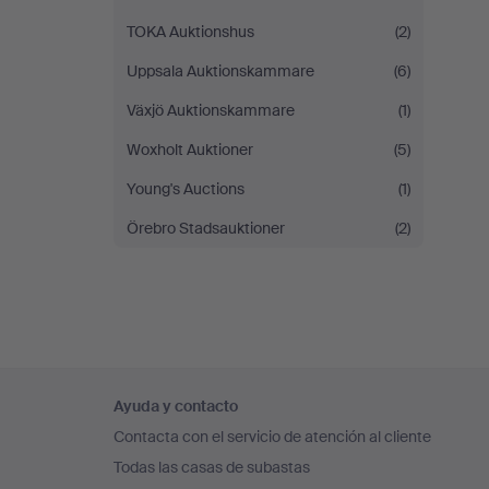
TOKA Auktionshus
(2)
Uppsala Auktionskammare
(6)
Växjö Auktionskammare
(1)
Woxholt Auktioner
(5)
Young's Auctions
(1)
Örebro Stadsauktioner
(2)
Navegación
Ayuda y contacto
en
Contacta con el servicio de atención al cliente
el
Todas las casas de subastas
pie