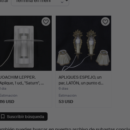
ltrar
en
urso
JOACHIM LEPPER.
APLIQUES ESPEJO, un
Aplique, 1 ud., "Saturn", …
par, LATÓN, un punto d…
1 día
6 días
Estimación
Estimación
116 USD
53 USD
Suscribir búsqueda
ambién puedes buscar en
nuestro archivo de subastas concl