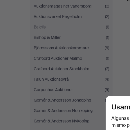
Auktionsmagasinet Vänersborg
(3)
Auktionsverket Engelholm
(2)
Balclis
(1)
Bishop & Miller
(1)
Björnssons Auktionskammare
(6)
Crafoord Auktioner Malmö
(1)
Crafoord Auktioner Stockholm
(2)
Falun Auktionsbyrå
(4)
Garpenhus Auktioner
(5)
Gomér & Andersson Jönköping
(2)
Usam
Gomér & Andersson Norrköping
(1)
Algunas 
Gomér & Andersson Nyköping
(1)
mismo pu