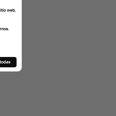
itio web.
rnos.
 todas