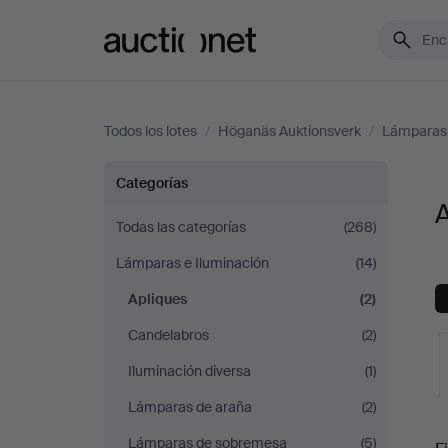
Auctionet.com
Todos los lotes
/
Höganäs Auktionsverk
/
Lámparas 
Apliques
Categorías
en
Todas las categorías
(268)
Lámparas e Iluminación
(14)
Höganäs
Apliques
(2)
Auktionsverk
Candelabros
(2)
Iluminación diversa
(1)
Lámparas de araña
(2)
S
Lámparas de sobremesa
(5)