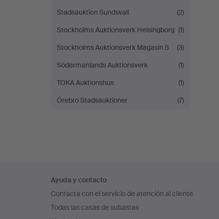
Stadsauktion Sundsvall
(2)
Stockholms Auktionsverk Helsingborg
(1)
Stockholms Auktionsverk Magasin 5
(3)
Södermanlands Auktionsverk
(1)
TOKA Auktionshus
(1)
Örebro Stadsauktioner
(7)
Navegación
Ayuda y contacto
en
Contacta con el servicio de atención al cliente
el
Todas las casas de subastas
pie