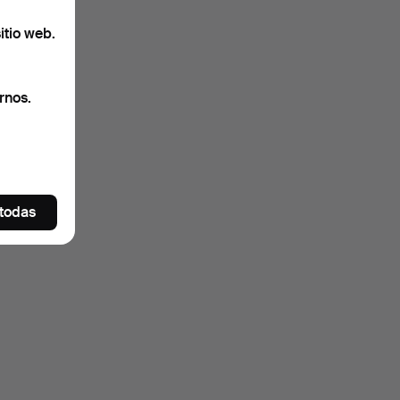
itio web.
rnos.
 todas