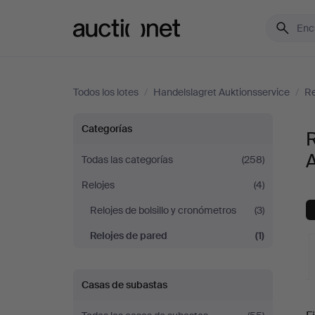
Auctionet.com
Todos los lotes
/
Handelslagret Auktionsservice
/
Re
Relojes
Categorías
R
de
A
Todas las categorías
(258)
Relojes
(4)
pared
Relojes de bolsillo y cronómetros
(3)
en
Relojes de pared
(1)
Handelslagret
Casas de subastas
Auktionsservice
S