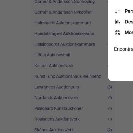
Gomér & Andersson Norrköping
(2)
Per
Gomér & Andersson Nyköping
(1)
Des
Halmstads Auktionskammare
(1)
Mos
Handelslagret Auktionsservice
(1)
Helsingborgs Auktionskammare
(2)
Encontra
Höörs Auktionshall
(1)
Kalmar Auktionsverk
(2)
Kunst- und Auktionshaus Kleinhenz
(1)
Lawrences Auctioneers
(3)
Norrlands Auktionsverk
(1)
Palsgaard Kunstauktioner
(1)
Roslagens Auktionsverk
(1)
Skånes Auktionsverk
(2)