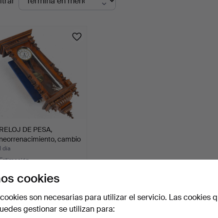
ltrar
en
urso
RELOJ DE PESA,
neorrenacimiento, cambio
de…
1 día
Estimación
85 USD
os cookies
Suscribir búsqueda
cookies son necesarias para utilizar el servicio. Las cookies q
edes gestionar se utilizan para:
ambién puedes buscar en
nuestro archivo de subastas concl