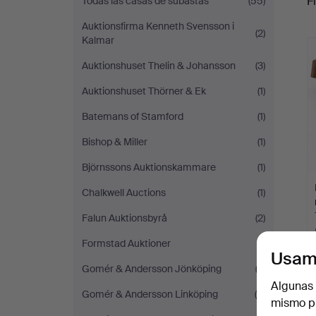
Fi
Todas las casas de subastas
(55)
Auktionsfirma Kenneth Svensson i
(2)
c
Kalmar
Auktionshuset Thelin & Johansson
(3)
Auktionshuset Thörner & Ek
(1)
Batemans of Stamford
(1)
Bishop & Miller
(1)
Björnssons Auktionskammare
(1)
Chalkwell Auctions
(1)
Falun Auktionsbyrå
(2)
Formstad Auktioner
(1)
Usam
Gomér & Andersson Jönköping
(2)
Algunas 
Gomér & Andersson Linköping
(6)
mismo pu
T